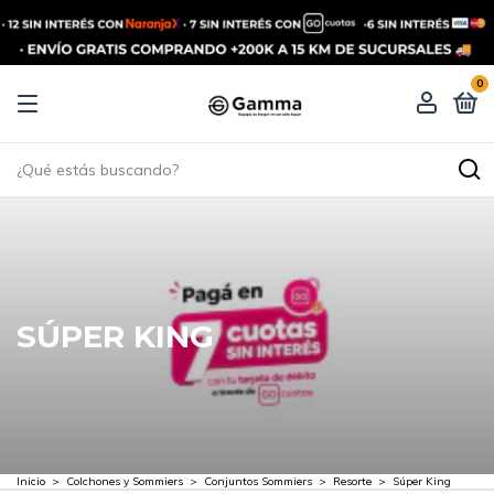
0
SÚPER KING
Inicio
>
Colchones y Sommiers
>
Conjuntos Sommiers
>
Resorte
>
Súper King