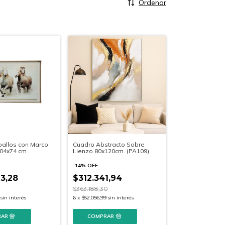
Ordenar
allos con Marco
Cuadro Abstracto Sobre
04x74 cm
Lienzo 80x120cm. (PA109)
-
14
%
OFF
3,28
$312.341,94
$363.188,30
sin interés
6
x
$52.056,99
sin interés