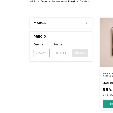
Inicio
>
Deco
>
Accesorios de Pared
>
Cuadros
MARCA
PRECIO
Desde
Hasta
APLICAR
Cuadro
41x51 
-
14
%
O
$84.
6
x
$14.0