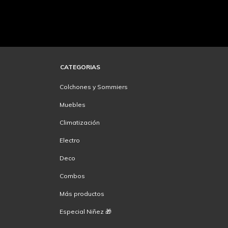
CATEGORIAS
Colchones y Sommiers
Muebles
Climatización
Electro
Deco
Combos
Más productos
Especial Niñez 🎁