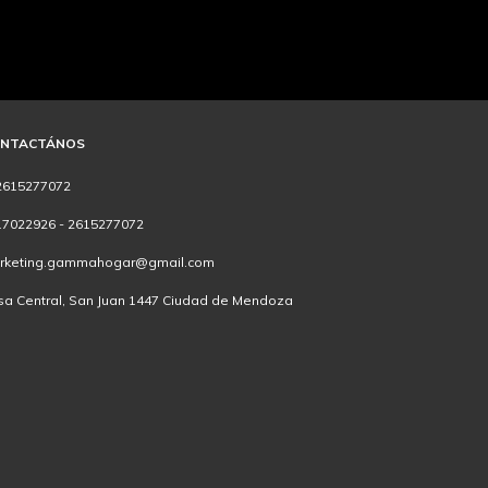
NTACTÁNOS
2615277072
17022926 - 2615277072
rketing.gammahogar@gmail.com
sa Central, San Juan 1447 Ciudad de Mendoza