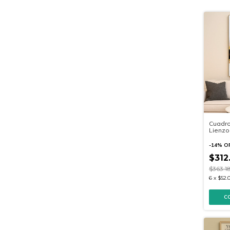
Cuadro
Lienzo
-
14
%
O
$312
$363.1
6
x
$52.