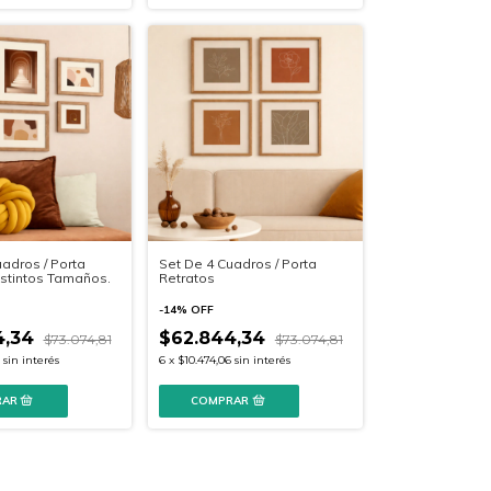
adros / Porta
Set De 4 Cuadros / Porta
istintos Tamaños.
Retratos
-
14
%
OFF
4,34
$62.844,34
$73.074,81
$73.074,81
sin interés
6
x
$10.474,06
sin interés