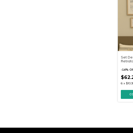
Set De
Retrat
-
14
%
O
$62.
6
x
$10.3