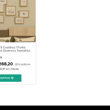
 5 Cuadros / Porta
os Diversos Tamaños
FF
288,20
$72.428,14
81,37
sin interés