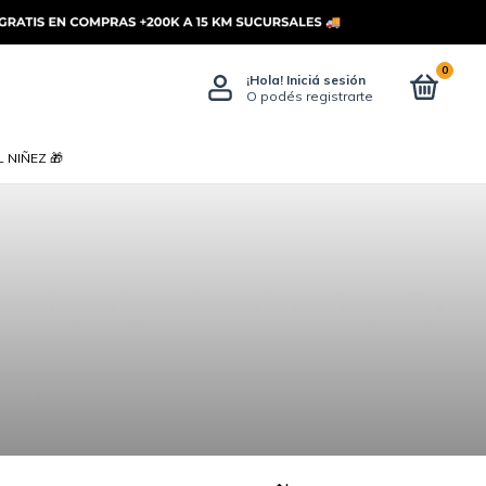
0
¡Hola!
Iniciá sesión
O podés registrarte
 NIÑEZ 🎁