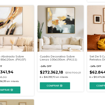
 Abstracto Sobre
Cuadro Decorativo Sobre
Set De 5 Cu
 80x120cm. (PA107)
Lienzo 100x100cm. (PA111)
Retratos D
FF
-
14
%
OFF
-
14
%
OFF
.341,94
$272.362,18
$62.84
$316.700,21
88,30
6
x
$45.393,70
sin interés
6
x
$10.474,06
056,99
sin interés