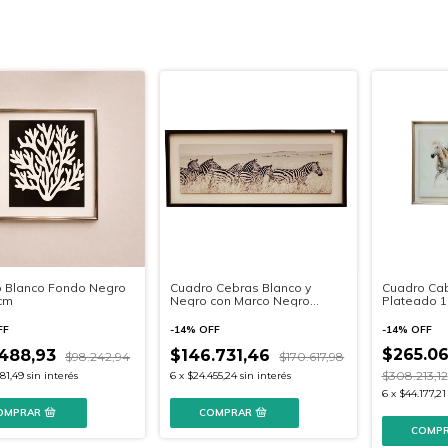
 Blanco Fondo Negro
Cuadro Cebras Blanco y
Cuadro Cab
cm
Negro con Marco Negro
Plateado 1
104x45cm
FF
-
14
%
OFF
-
14
%
OFF
$265.06
488,93
$146.731,46
$98.242,94
$170.617,98
$308.213,12
81,49
sin interés
6
x
$24.455,24
sin interés
6
x
$44.177,21