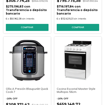
$305.774,25
$795.775,38
$364.016,96
$947.351,64
$275.196,83
con
$716.197,84
con
Transferencia o depósito
Transferencia o depósito
bancario
bancario
6
x
$50.962,38
sin interés
6
x
$132.629,23
sin interés
Cocina Escorial Master Style
Olla A Presión Blaupunkt Quick
Multigas 56cm.
Cook 7
-
16
%
OFF
-
16
%
OFF
$659.148,72
$208.371,42
$248.061,22