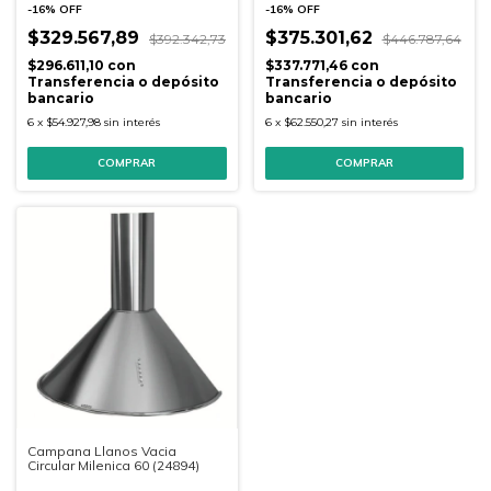
-
16
%
OFF
-
16
%
OFF
$329.567,89
$375.301,62
$392.342,73
$446.787,64
$296.611,10
con
$337.771,46
con
Transferencia o depósito
Transferencia o depósito
bancario
bancario
6
x
$54.927,98
sin interés
6
x
$62.550,27
sin interés
Campana Llanos Vacia
Circular Milenica 60 (24894)