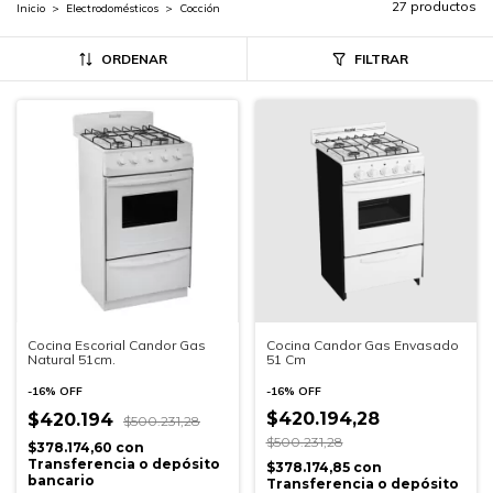
27 productos
Inicio
>
Electrodomésticos
>
Cocción
ORDENAR
FILTRAR
Cocina Escorial Candor Gas
Cocina Candor Gas Envasado
Natural 51cm.
51 Cm
-
16
%
OFF
-
16
%
OFF
$420.194,28
$420.194
$500.231,28
$500.231,28
$378.174,60
con
Transferencia o depósito
$378.174,85
con
bancario
Transferencia o depósito