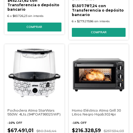
$452.121,62
con
Transferencia o depósito
$1.507.787,24
con
bancario
Transferencia o depósito
bancario
6
x
$83.726,23
sin interés
6
x
$279.219,86
sin interés
Pochoclera Atma StarWars
Horno Eléctrico Atma Grill 30
550W. 4Lts.(94POAT9802SWP)
Litros Negro Hgab3024pi
-
16
%
OFF
-
16
%
OFF
$67.491,01
$216.328,59
$80.346,44
$257.534,03