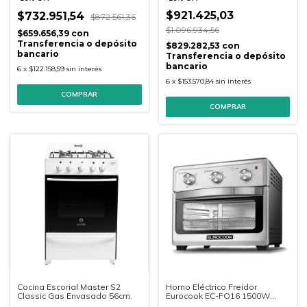
$921.425,03
$732.951,54
$872.561,36
$1.096.934,56
$659.656,39
con
Transferencia o depósito
$829.282,53
con
bancario
Transferencia o depósito
bancario
6
x
$122.158,59
sin interés
6
x
$153.570,84
sin interés
Cocina Escorial Master S2
Horno Eléctrico Freidor
Classic Gas Envasado 56cm.
Eurocook EC-FO16 1500W
16Lts