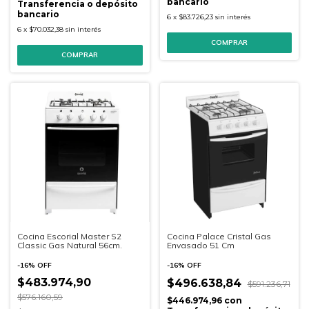
bancario
Transferencia o depósito
bancario
6
x
$83.726,23
sin interés
6
x
$70.032,38
sin interés
Cocina Escorial Master S2
Cocina Palace Cristal Gas
Classic Gas Natural 56cm.
Envasado 51 Cm
-
16
%
OFF
-
16
%
OFF
$483.974,90
$496.638,84
$591.236,71
$576.160,59
$446.974,96
con