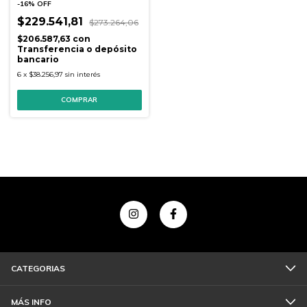
-
16
%
OFF
$229.541,81
$273.264,06
$206.587,63
con
Transferencia o depósito
bancario
6
x
$38.256,97
sin interés
CATEGORIAS
MÁS INFO