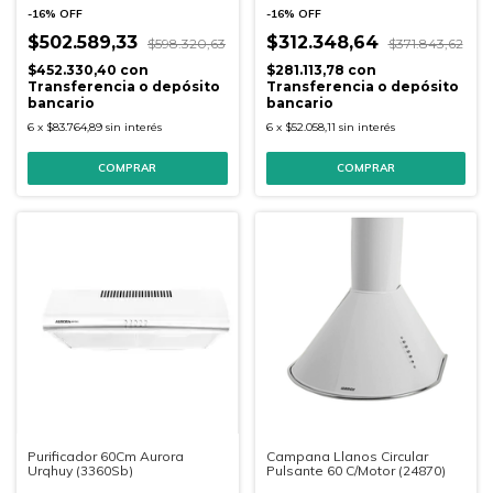
-
16
%
OFF
-
16
%
OFF
$502.589,33
$312.348,64
$598.320,63
$371.843,62
$452.330,40
con
$281.113,78
con
Transferencia o depósito
Transferencia o depósito
bancario
bancario
6
x
$83.764,89
sin interés
6
x
$52.058,11
sin interés
Purificador 60Cm Aurora
Campana Llanos Circular
Urqhuy (3360Sb)
Pulsante 60 C/Motor (24870)