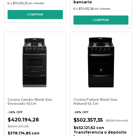
bancario
6
x
$70.032,33
sin interés
6
x
$70.032,38
sin interés
Cocina Palace Black Gas
Cocina Candor Black Gas
Natural 51 Cm
Envasado 51Cm
-
16
%
OFF
-
16
%
OFF
$420.194,28
$502.357,35
$598.044,46
$500.231,28
$452.121,62
con
Transferencia o depósito
$378.174,85
con