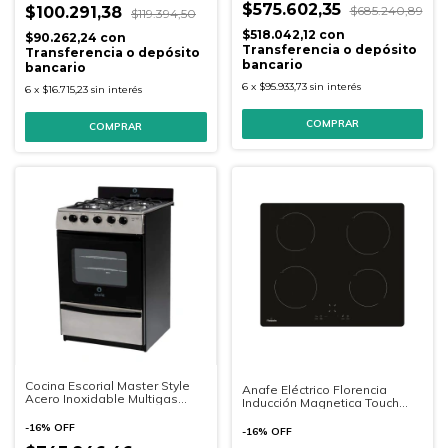
$575.602,35
$685.240,89
$100.291,38
$119.394,50
$518.042,12
con
$90.262,24
con
Transferencia o depósito
Transferencia o depósito
bancario
bancario
6
x
$95.933,73
sin interés
6
x
$16.715,23
sin interés
Cocina Escorial Master Style
Anafe Eléctrico Florencia
Acero Inoxidable Multigas
Inducción Magnetica Touch
56cm.
Vitorceramico (6889F)
-
16
%
OFF
-
16
%
OFF