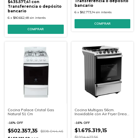
Transferencia o depósito
$435.577,41
con
bancario
Transferencia o depósito
bancario
6
x
$82.773,14
sin interés
6
x
$80.662,48
sin interés
Cocina Palace Cristal Gas
Cocina Multigas 56cm.
Natural 51 Cm
Inoxidable con Air Fryer Drean
- CD5617AI0
-
16
%
OFF
-
16
%
OFF
$1.675.319,15
$502.357,35
$598.044,46
$1.994.427,56