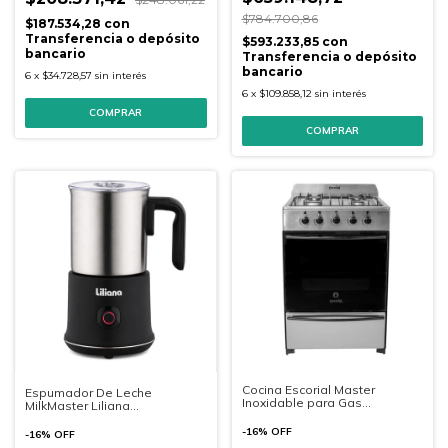
$784.700,86
$187.534,28
con
Transferencia o depósito
$593.233,85
con
bancario
Transferencia o depósito
bancario
6
x
$34.728,57
sin interés
6
x
$109.858,12
sin interés
Cocina Escorial Master
Espumador De Leche
Inoxidable para Gas
MilkMaster Liliana
Envasado 56cm.
(AX900)400ML.
-
16
%
OFF
-
16
%
OFF