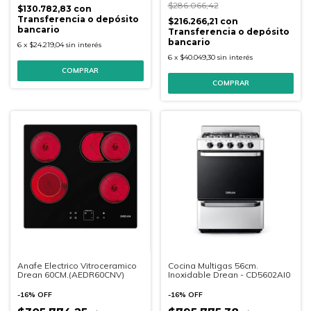
$286.066,42
$130.782,83
con
Transferencia o depósito
$216.266,21
con
bancario
Transferencia o depósito
bancario
6
x
$24.219,04
sin interés
6
x
$40.049,30
sin interés
Anafe Electrico Vitroceramico
Cocina Multigas 56cm.
Drean 60CM.(AEDR60CNV)
Inoxidable Drean - CD5602AI0
-
16
%
OFF
-
16
%
OFF