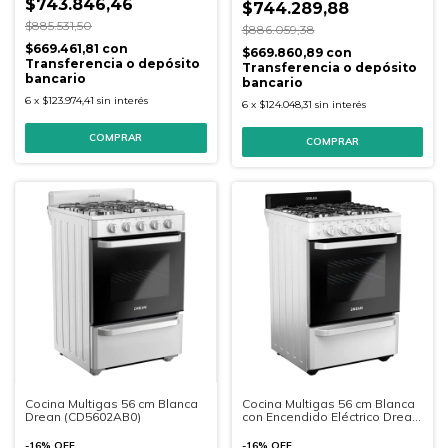
$743.846,46
$744.289,88
$885.531,50
$886.059,38
$669.461,81
con
$669.860,89
con
Transferencia o depósito
Transferencia o depósito
bancario
bancario
6
x
$123.974,41
sin interés
6
x
$124.048,31
sin interés
Cocina Multigas 56 cm Blanca
Cocina Multigas 56 cm Blanca
Drean (CD5602AB0)
con Encendido Eléctrico Drean
(CD5603AB0)
-
16
%
OFF
-
16
%
OFF