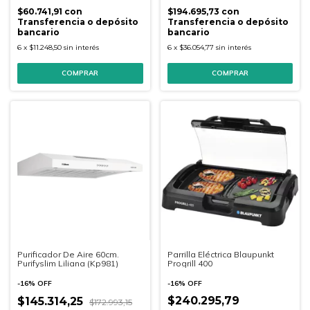
$60.741,91
con
$194.695,73
con
Transferencia o depósito
Transferencia o depósito
bancario
bancario
6
x
$11.248,50
sin interés
6
x
$36.054,77
sin interés
Parrilla Eléctrica Blaupunkt
Purificador De Aire 60cm.
Progrill 400
Purifyslim Liliana (Kp981)
-
16
%
OFF
-
16
%
OFF
$240.295,79
$145.314,25
$172.993,15