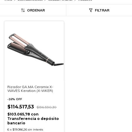
ORDENAR
FILTRAR
Rizador GA.MA Ceramix X-
WAVES Keration (X-WKER)
-
16
%
OFF
$114.517,53
$136.330,39
$103.065,78
con
Transferencia o depósito
bancario
6
x
$19.086,26
sin interés