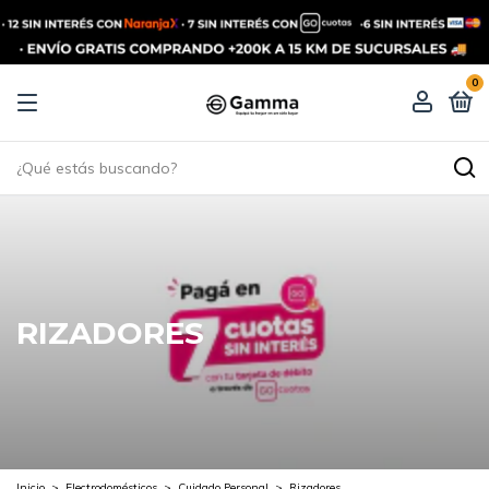
0
RIZADORES
Inicio
>
Electrodomésticos
>
Cuidado Personal
>
Rizadores