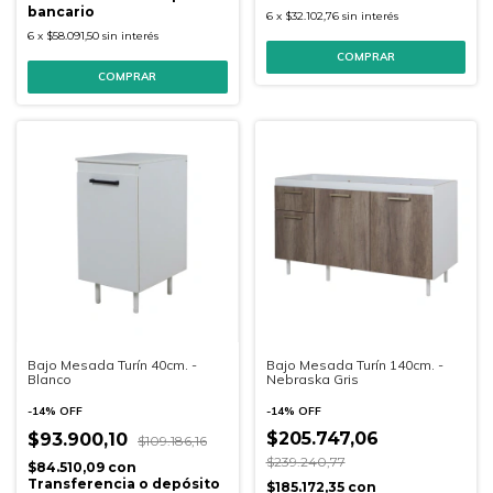
bancario
6
x
$32.102,76
sin interés
6
x
$58.091,50
sin interés
COMPRAR
Bajo Mesada Turín 40cm. -
Bajo Mesada Turín 140cm. -
Blanco
Nebraska Gris
-
14
%
OFF
-
14
%
OFF
$205.747,06
$93.900,10
$109.186,16
$239.240,77
$84.510,09
con
Transferencia o depósito
$185.172,35
con