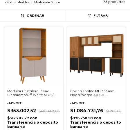
73 productos
Inicio
>
Muebles
>
Muebles de Cocina
ORDENAR
FILTRAR
Modular Cristalero Plena
Cocina Thalita MDP 15mm.
Cinamomo/Off White MDP /
Nogal/Negro 340CM.
Vidrio /Cuero (8799-158)
(5179NPR)
-
14
%
OFF
-
14
%
OFF
$353.002,52
$1.084.731,76
$410.468,05
$1.261.316
$317.702,27
con
$976.258,58
con
Transferencia o depósito
Transferencia o depósito
bancario
bancario