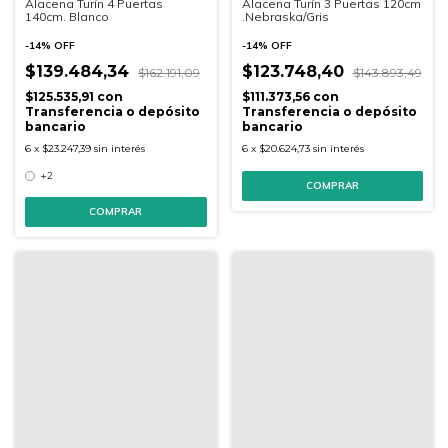
Alacena Turín 4 Puertas
Alacena Turín 3 Puertas 120cm
140cm. Blanco
.Nebraska/Gris
-
14
%
OFF
-
14
%
OFF
$139.484,34
$123.748,40
$162.191,09
$143.893,49
$125.535,91
con
$111.373,56
con
Transferencia o depósito
Transferencia o depósito
bancario
bancario
6
x
$23.247,39
sin interés
6
x
$20.624,73
sin interés
+2
COMPRAR
COMPRAR