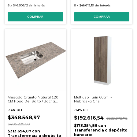
6
x
$46.906,12
sin interés
6
x
$48.619,19
sin interés
Mesada Granito Natural 120
Multiuso Turín 60cm. -
CM Rosa Del Salto / Bacha
Nebraska Gris
Acero Inoxidable
-
14
%
OFF
-
14
%
OFF
$348.548,97
$192.616,54
$223.972,72
$405.289,50
$173.354,89
con
Transferencia o depósito
$313.694,07
con
bancario
Transferencia o depósito