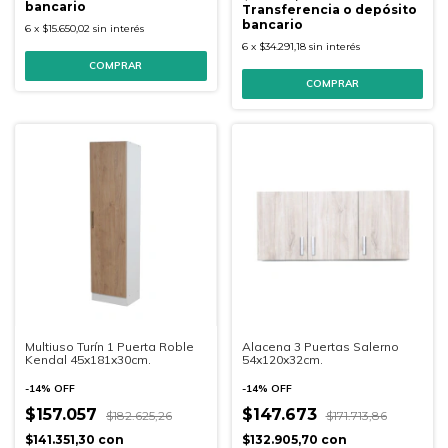
bancario
Transferencia o depósito
bancario
6
x
$15.650,02
sin interés
6
x
$34.291,18
sin interés
COMPRAR
COMPRAR
Multiuso Turín 1 Puerta Roble
Alacena 3 Puertas Salerno
Kendal 45x181x30cm.
54x120x32cm.
-
14
%
OFF
-
14
%
OFF
$157.057
$147.673
$182.625,26
$171.713,86
$141.351,30
con
$132.905,70
con