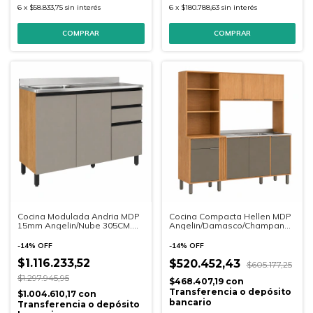
6
x
$58.833,75
sin interés
6
x
$180.788,63
sin interés
Cocina Modulada Andria MDP
Cocina Compacta Hellen MDP
15mm Angelin/Nube 305CM.
Angelin/Damasco/Champan
(5596AND)
200CM (5221ADA)
-
14
%
OFF
-
14
%
OFF
$1.116.233,52
$520.452,43
$605.177,25
$1.297.945,95
$468.407,19
con
Transferencia o depósito
$1.004.610,17
con
bancario
Transferencia o depósito