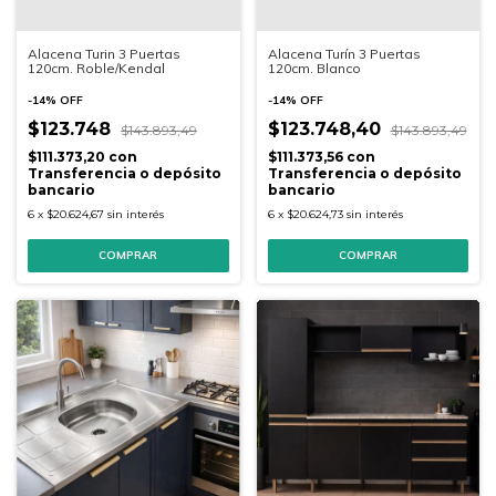
Alacena Turin 3 Puertas
Alacena Turín 3 Puertas
120cm. Roble/Kendal
120cm. Blanco
-
14
%
OFF
-
14
%
OFF
$123.748
$123.748,40
$143.893,49
$143.893,49
$111.373,20
con
$111.373,56
con
Transferencia o depósito
Transferencia o depósito
bancario
bancario
6
x
$20.624,67
sin interés
6
x
$20.624,73
sin interés