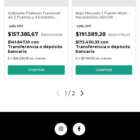
Gabinete Platinum Funcional
Bajo Mesada 1 Puerta 40cm. -
de 2 Puertas y 4 Estantes
Nevado/Gris (82104)
183x61x31cm. - Blanco Gris
Grafito
-
14
%
OFF
-
14
%
OFF
$157.385,67
$191.589,28
$183.006,59
$222.778,23
$141.647,10
con
$172.430,35
con
Transferencia o depósito
Transferencia o depósito
bancario
bancario
6
x
$26.230,95
sin interés
6
x
$31.931,55
sin interés
1
/
2