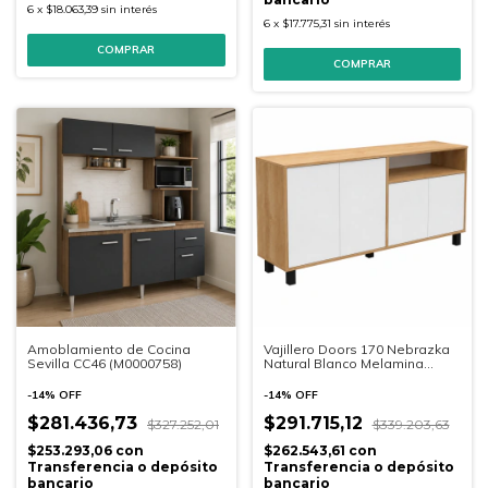
6
x
$18.063,39
sin interés
6
x
$17.775,31
sin interés
COMPRAR
Amoblamiento de Cocina
Vajillero Doors 170 Nebrazka
Sevilla CC46 (M0000758)
Natural Blanco Melamina
(56926)
-
14
%
OFF
-
14
%
OFF
$281.436,73
$291.715,12
$327.252,01
$339.203,63
$253.293,06
con
$262.543,61
con
Transferencia o depósito
Transferencia o depósito
bancario
bancario