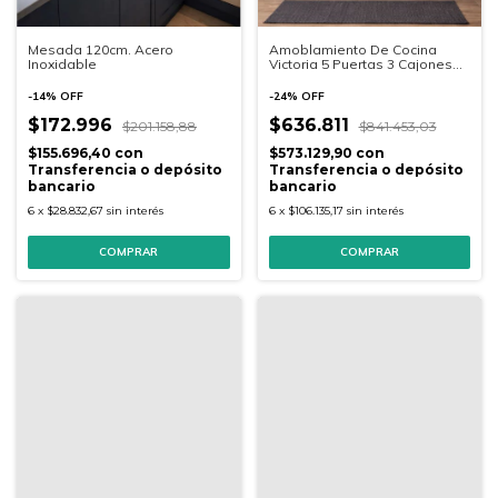
Mesada 120cm. Acero
Amoblamiento De Cocina
Inoxidable
Victoria 5 Puertas 3 Cajones
Negros 203x215x52cm.
-
14
%
OFF
-
24
%
OFF
$172.996
$636.811
$201.158,88
$841.453,03
$155.696,40
con
$573.129,90
con
Transferencia o depósito
Transferencia o depósito
bancario
bancario
6
x
$28.832,67
sin interés
6
x
$106.135,17
sin interés