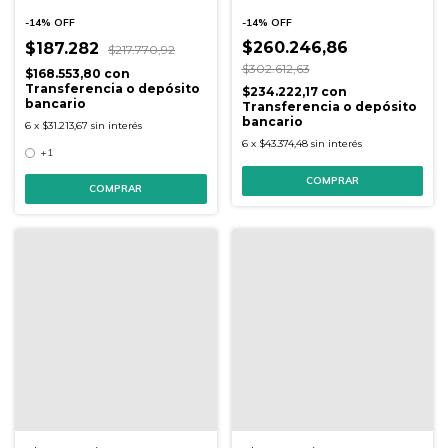
Blanco/Roble/Kendal
-
14
%
OFF
-
14
%
OFF
$260.246,86
$187.282
$217.770,92
$302.612,63
$168.553,80
con
Transferencia o depósito
$234.222,17
con
bancario
Transferencia o depósito
bancario
6
x
$31.213,67
sin interés
6
x
$43.374,48
sin interés
+1
COMPRAR