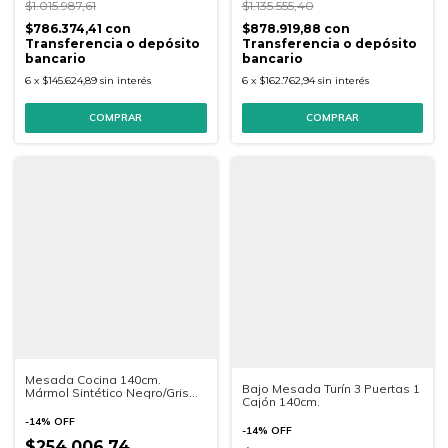
$1.015.987,61
$1.135.555,40
$786.374,41
con
$878.919,88
con
Transferencia o depósito
Transferencia o depósito
bancario
bancario
6
x
$145.624,89
sin interés
6
x
$162.762,94
sin interés
Mesada Cocina 140cm.
Bajo Mesada Turín 3 Puertas 1
Mármol Sintético Negro/Gris
Cajón 140cm.
Bacha Acero Inoxidable
-
14
%
OFF
-
14
%
OFF
$254.006,74