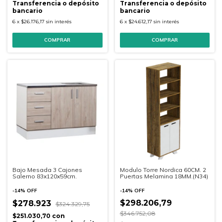
Transferencia o depósito
Transferencia o depósito
bancario
bancario
6
x
$26.176,17
sin interés
6
x
$24.612,17
sin interés
COMPRAR
COMPRAR
Bajo Mesada 3 Cajones
Modulo Torre Nordica 60CM. 2
Salerno 83x120x59cm.
Puertas Melamina 18MM.(N34)
-
14
%
OFF
-
14
%
OFF
$298.206,79
$278.923
$324.329,75
$346.752,08
$251.030,70
con