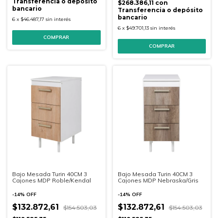
Transferencia o depósito
$268.386,11
con
bancario
Transferencia o depósito
bancario
6
x
$46.487,17
sin interés
6
x
$49.701,13
sin interés
COMPRAR
Bajo Mesada Turin 40CM 3
Bajo Mesada Turin 40CM 3
Cajones MDP Roble/Kendal
Cajones MDP Nebraska/Gris
-
14
%
OFF
-
14
%
OFF
$132.872,61
$132.872,61
$154.503,03
$154.503,03