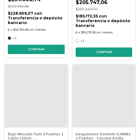
$205.747,06
$295.356,68
$239.240,77
$228.606,07
con
$185.172,35
con
Transferencia o depósito
Transferencia o depósito
bancario
bancario
6
x
$42.334,46
sin interés
6
x
$34.291,18
sin interés
+1
+1
COMPRAR
COMPRAR
Bajo Mesada Turín 3 Puertas 1
Despensero Sorrento 0,45Mts.
Cajón 120cm. -
2 Puertas - Cascina Arcilla