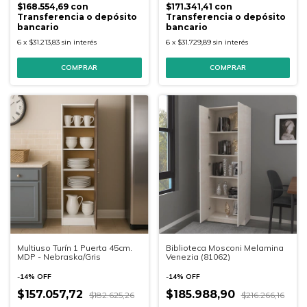
$168.554,69
con
$171.341,41
con
Transferencia o depósito
Transferencia o depósito
bancario
bancario
6
x
$31.213,83
sin interés
6
x
$31.729,89
sin interés
COMPRAR
Multiuso Turín 1 Puerta 45cm.
Biblioteca Mosconi Melamina
MDP - Nebraska/Gris
Venezia (81062)
-
14
%
OFF
-
14
%
OFF
$157.057,72
$185.988,90
$182.625,26
$216.266,16