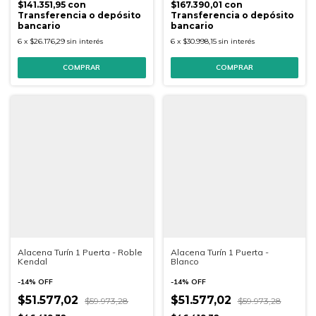
$141.351,95
con
$167.390,01
con
Transferencia o depósito
Transferencia o depósito
bancario
bancario
6
x
$26.176,29
sin interés
6
x
$30.998,15
sin interés
Alacena Turín 1 Puerta - Roble
Alacena Turín 1 Puerta -
Kendal
Blanco
-
14
%
OFF
-
14
%
OFF
$51.577,02
$51.577,02
$59.973,28
$59.973,28