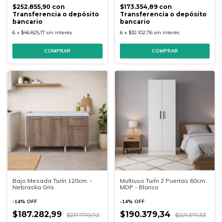
$252.855,90
con
$173.354,89
con
Transferencia o depósito
Transferencia o depósito
bancario
bancario
6
x
$46.825,17
sin interés
6
x
$32.102,76
sin interés
COMPRAR
COMPRAR
Bajo Mesada Turín 120cm. -
Multiuso TurÍn 2 Puertas 60cm.
Nebraska Gris
MDP - Blanco
-
14
%
OFF
-
14
%
OFF
$187.282,99
$190.379,34
$217.770,92
$221.371,33