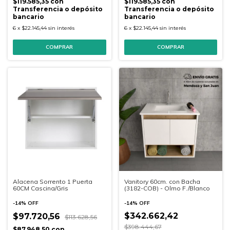
$119.585,35
con
$119.585,35
con
Transferencia o depósito
Transferencia o depósito
bancario
bancario
6
x
$22.145,44
sin interés
6
x
$22.145,44
sin interés
Alacena Sorrento 1 Puerta
Vanitory 60cm. con Bacha
60CM Cascina/Gris
(3182-COB) - Olmo F./Blanco
-
14
%
OFF
-
14
%
OFF
$342.662,42
$97.720,56
$113.628,56
$398.444,67
$87.948,50
con