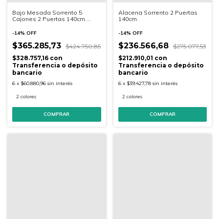
Bajo Mesada Sorrento 5
Alacena Sorrento 2 Puertas
Cajones 2 Puertas 140cm.
140cm.
Cascina/Arcilla y Cascina/Gris
-
14
%
OFF
-
14
%
OFF
$365.285,73
$236.566,68
$424.750,85
$275.077,53
$328.757,16
con
$212.910,01
con
Transferencia o depósito
Transferencia o depósito
bancario
bancario
6
x
$60.880,96
sin interés
6
x
$39.427,78
sin interés
2 colores
2 colores
COMPRAR
COMPRAR