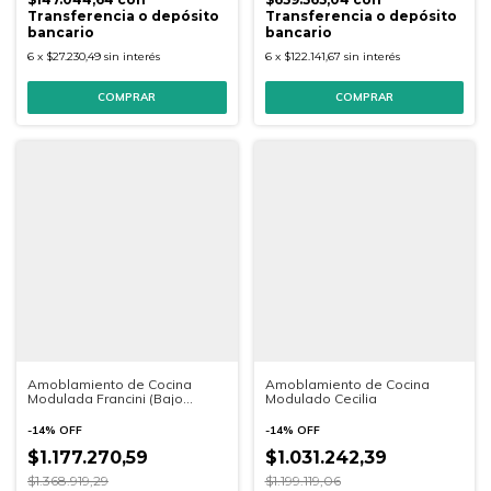
Transferencia o depósito
Transferencia o depósito
bancario
bancario
6
x
$27.230,49
sin interés
6
x
$122.141,67
sin interés
Amoblamiento de Cocina
Amoblamiento de Cocina
Modulada Francini (Bajo
Modulado Cecilia
Mesada + 2 Alacenas + 2
Multiuso)
-
14
%
OFF
-
14
%
OFF
$1.177.270,59
$1.031.242,39
$1.368.919,29
$1.199.119,06