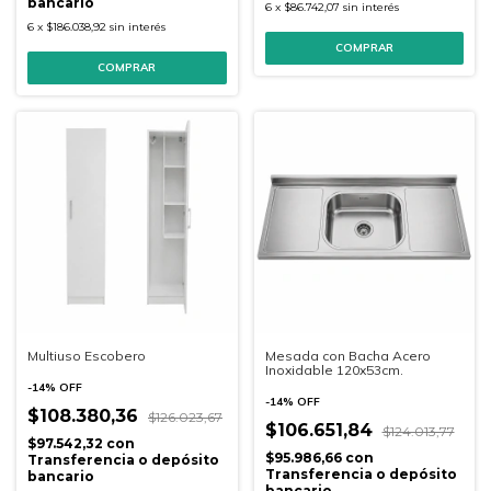
bancario
6
x
$86.742,07
sin interés
6
x
$186.038,92
sin interés
Multiuso Escobero
Mesada con Bacha Acero
Inoxidable 120x53cm.
-
14
%
OFF
-
14
%
OFF
$108.380,36
$126.023,67
$106.651,84
$124.013,77
$97.542,32
con
$95.986,66
con
Transferencia o depósito
Transferencia o depósito
bancario
bancario