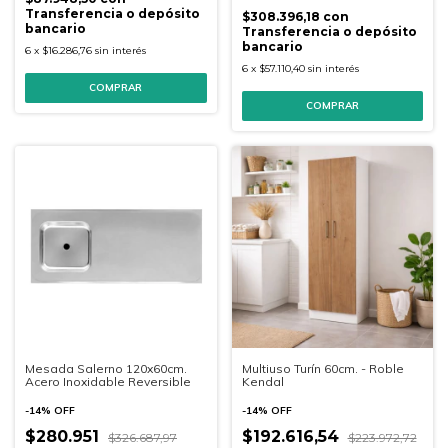
Transferencia o depósito
$308.396,18
con
bancario
Transferencia o depósito
bancario
6
x
$16.286,76
sin interés
6
x
$57.110,40
sin interés
Mesada Salerno 120x60cm.
Multiuso Turín 60cm. - Roble
Acero Inoxidable Reversible
Kendal
-
14
%
OFF
-
14
%
OFF
$280.951
$192.616,54
$326.687,97
$223.972,72