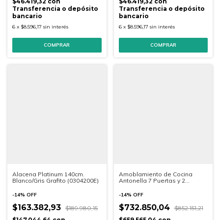
$46.419,32
con
$46.419,32
con
Transferencia o depósito
Transferencia o depósito
bancario
bancario
6
x
$8.596,17
sin interés
6
x
$8.596,17
sin interés
Alacena Platinum 140cm.
Amoblamiento de Cocina
Blanco/Gris Grafito (0304200E)
Antonella 7 Puertas y 2
Cajones - Freijó/Fume
-
14
%
OFF
-
14
%
OFF
$163.382,93
$732.850,04
$189.980,15
$852.151,21
$147.044,64
con
$659.565,04
con