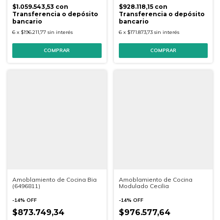
$1.059.543,53
con
$928.118,15
con
Transferencia o depósito
Transferencia o depósito
bancario
bancario
6
x
$196.211,77
sin interés
6
x
$171.873,73
sin interés
Amoblamiento de Cocina Bia
Amoblamiento de Cocina
(6496811)
Modulado Cecilia
-
14
%
OFF
-
14
%
OFF
$873.749,34
$976.577,64