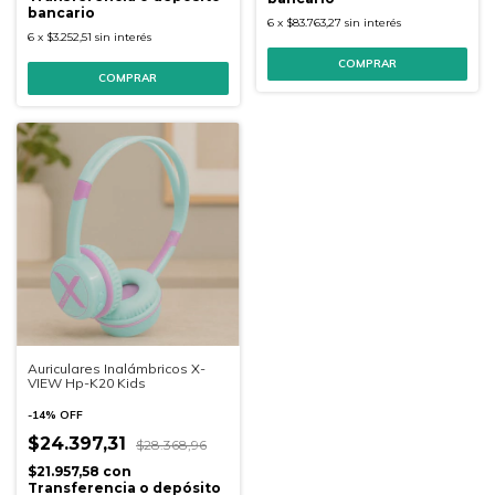
bancario
6
x
$83.763,27
sin interés
6
x
$3.252,51
sin interés
Auriculares Inalámbricos X-
VIEW Hp-K20 Kids
-
14
%
OFF
$24.397,31
$28.368,96
$21.957,58
con
Transferencia o depósito