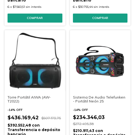
bancario
bancario
6
x
$7.560,51
sin interés
6
x
$30.755,44
sin interés
Torre Portátil AIWA (AW-
Sistema De Audio Telefunken
T2022)
- Portátil Neón 25
-
14
%
OFF
-
14
%
OFF
$234.346,03
$436.169,42
$507.173,75
$272.495,38
$392.552,48
con
Transferencia o depósito
$210.911,43
con
bancario