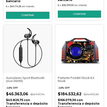
bancario
6
x
$38.399,90
sin interés
6
x
$40.114,38
sin interés
Auriculares Sport Bluetooth
Parlante Portátil Shock 6 Ii
(Ava-Dbt93)
Novik
-
14
%
OFF
-
14
%
OFF
$45.363,06
$184.532,62
$52.747,74
$214.572,81
$40.826,75
con
$166.079,36
con
Transferencia o depósito
Transferencia o depósito