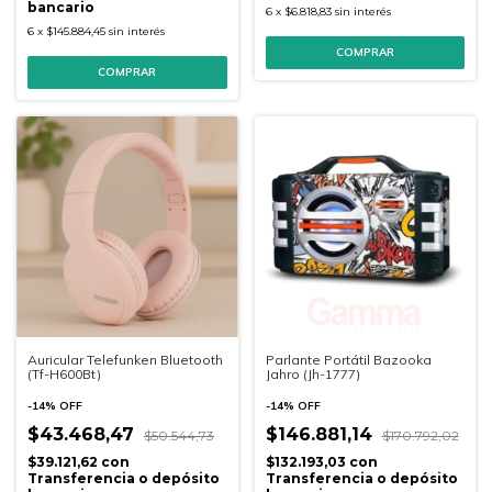
bancario
6
x
$6.818,83
sin interés
6
x
$145.884,45
sin interés
Auricular Telefunken Bluetooth
Parlante Portátil Bazooka
(Tf-H600Bt)
Jahro (Jh-1777)
-
14
%
OFF
-
14
%
OFF
$43.468,47
$146.881,14
$50.544,73
$170.792,02
$39.121,62
con
$132.193,03
con
Transferencia o depósito
Transferencia o depósito