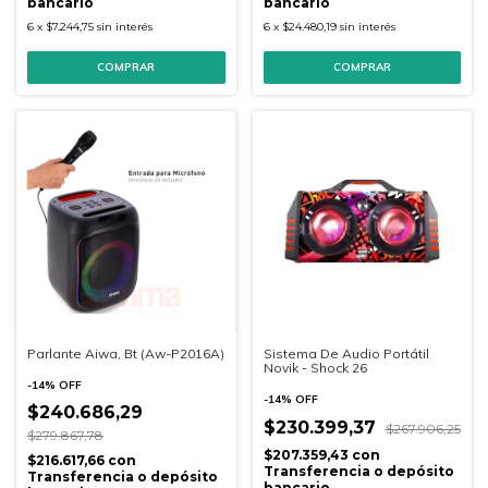
bancario
bancario
6
x
$7.244,75
sin interés
6
x
$24.480,19
sin interés
Parlante Aiwa, Bt (Aw-P2016A)
Sistema De Audio Portátil
Novik - Shock 26
-
14
%
OFF
-
14
%
OFF
$240.686,29
$230.399,37
$267.906,25
$279.867,78
$207.359,43
con
$216.617,66
con
Transferencia o depósito
Transferencia o depósito
bancario