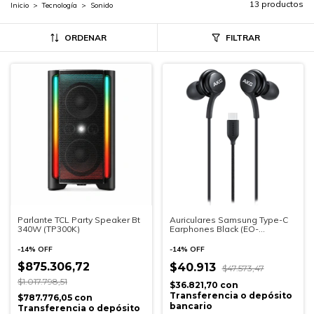
13 productos
Inicio
>
Tecnología
>
Sonido
ORDENAR
FILTRAR
Parlante TCL Party Speaker Bt
Auriculares Samsung Type-C
340W (TP300K)
Earphones Black (EO-
IC100BBEGWW)
-
14
%
OFF
-
14
%
OFF
$875.306,72
$40.913
$47.573,47
$1.017.798,51
$36.821,70
con
Transferencia o depósito
$787.776,05
con
bancario
Transferencia o depósito