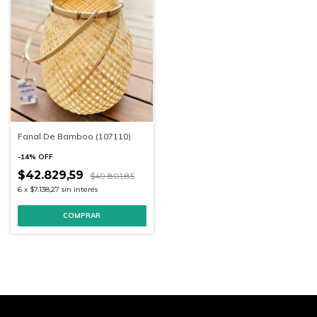
Fanal De Bamboo (107110)
-
14
%
OFF
$42.829,59
$49.801,85
6
x
$7.138,27
sin interés