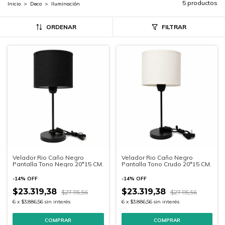
5 productos
Inicio
>
Deco
>
Iluminación
ORDENAR
FILTRAR
Velador Rio Caño Negro
Velador Rio Caño Negro
Pantalla Tono Negro 20*15 CM.
Pantalla Tono Crudo 20*15 CM.
-
14
%
OFF
-
14
%
OFF
$23.319,38
$23.319,38
$27.115,56
$27.115,56
6
x
$3.886,56
sin interés
6
x
$3.886,56
sin interés