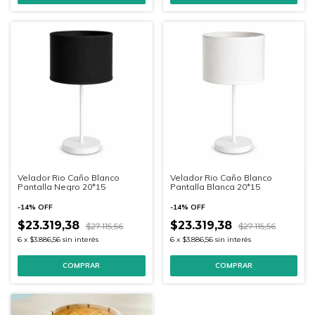
Velador Rio Caño Blanco
Velador Rio Caño Blanco
Pantalla Negro 20*15
Pantalla Blanca 20*15
-
14
%
OFF
-
14
%
OFF
$23.319,38
$23.319,38
$27.115,56
$27.115,56
6
x
$3.886,56
sin interés
6
x
$3.886,56
sin interés