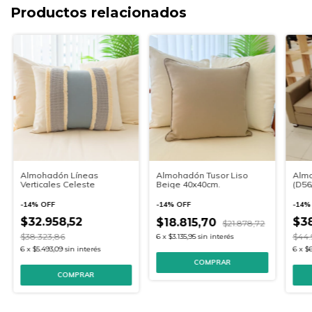
Productos relacionados
Almohadón Líneas
Almohadón Tusor Liso
Almo
Verticales Celeste
Beige 40x40cm.
(D56
-
14
%
OFF
-
14
%
OFF
-
14
$32.958,52
$38
$18.815,70
$21.878,72
$38.323,86
$44.
6
x
$3.135,95
sin interés
6
x
$5.493,09
sin interés
6
x
$6