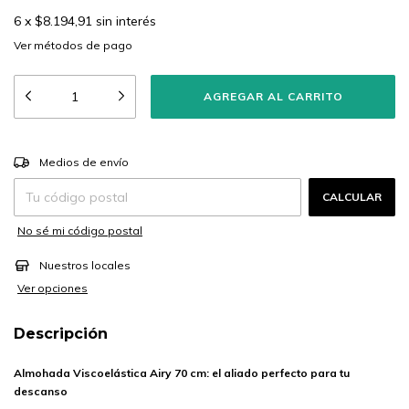
6
x
$8.194,91
sin interés
Ver más detalles
CAMBIAR CP
Entregas para el CP:
Medios de envío
CALCULAR
No sé mi código postal
Nuestros locales
Ver opciones
Descripción
Almohada Viscoelástica Airy 70 cm: el aliado perfecto para tu
descanso