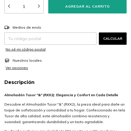
CAMBIAR CP
Entregas para el CP:
Medios de envío
CALCULAR
No sé mi código postal
Nuestros locales
Ver opciones
Descripción
Almohadón Tusor "&" (RXX2): Elegancia y Confort en Cada Detalle
Descubre el Almohadón Tusor "&" (RXX2), la pieza ideal para darle un
toque de sofisticación y comodidad a tu hogar. Confeccionado en tela
Tusor de alta calidad, este almohadón combina resistencia y
suavidad, garantizando durabilidad y un tacto agradable.