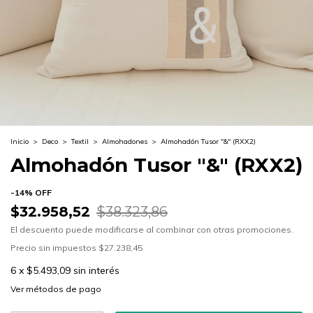
Inicio
>
Deco
>
Textil
>
Almohadones
>
Almohadón Tusor "&" (RXX2)
Almohadón Tusor "&" (RXX2)
-
14
%
OFF
$32.958,52
$38.323,86
El descuento puede modificarse al combinar con otras promociones.
Precio sin impuestos
$27.238,45
6
x
$5.493,09
sin interés
Ver más detalles