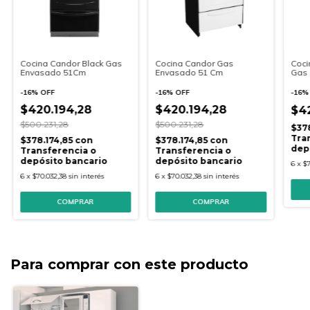
Cocina Candor Gas
Coci
Cocina Candor Black Gas
Envasado 51 Cm
Gas 
Envasado 51Cm
-
16
%
OFF
-
16
-
16
%
OFF
$420.194,28
$420.194,28
$4
$500.231,28
$500.231,28
$37
Tra
$378.174,85
con
$378.174,85
con
dep
Transferencia o
Transferencia o
depósito bancario
depósito bancario
6
x
$7
6
x
$70.032,38
sin interés
6
x
$70.032,38
sin interés
Para comprar con este producto