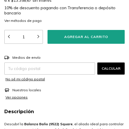
6
x
$13.358,67
sin interés
10% de descuento
pagando con Transferencia o depósito
bancario
Ver más detalles
CAMBIAR CP
Entregas para el CP:
Medios de envío
CALCULAR
No sé mi código postal
Nuestros locales
Ver opciones
Descripción
Descubrí la
Balanza Baño (9522) Square
, el aliado ideal para controlar