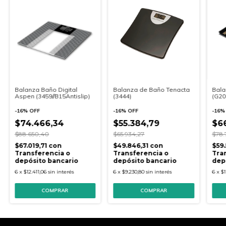
Balanza Baño Digital
Balanza de Baño Tenacta
Bala
Aspen (3459//B15Antislip)
(3444)
(G20
-
16
%
OFF
-
16
%
OFF
-
16
$74.466,34
$55.384,79
$66
$88.650,40
$65.934,27
$78.
$67.019,71
con
$49.846,31
con
$59
Transferencia o
Transferencia o
Tra
depósito bancario
depósito bancario
dep
6
x
$12.411,06
sin interés
6
x
$9.230,80
sin interés
6
x
$1