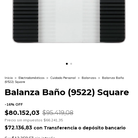
Inicio
>
Electrodomésticos
>
Cuidado Personal
>
Balanzas
>
Balanza Baño
(9522) Square
Balanza Baño (9522) Square
-
16
%
OFF
$80.152,03
$95.419,08
Precio sin impuestos
$66.241,35
$72.136,83
con
Transferencia o depósito bancario