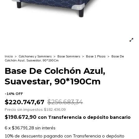
Inicio
>
Colchones y Sommiers
>
Base Sommiers
>
Base 1 Plaza
>
Base De
Colchón Azul, Suavestar, 90*190Cm
Base De Colchón Azul,
Suavestar, 90*190Cm
-
14
%
OFF
$220.747,67
$256.683,34
Precio sin impuestos
$182.436,09
$198.672,90
con
Transferencia o depósito bancario
6
x
$36.791,28
sin interés
10% de descuento
pagando con Transferencia o depósito