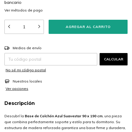
bancario
Ver más detalles
CAMBIAR CP
Entregas para el CP:
Medios de envío
CALCULAR
No sé mi código postal
Nuestros locales
Ver opciones
Descripción
Descubrí la
Base de Colchón Azul Suavestar 90 x 190 cm
, una pieza
que combina perfectamente soporte y estilo para tu dormitorio. Su
estructura de madera reforzada garantiza una base firme y duradera,