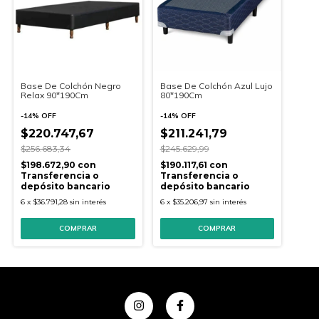
Base De Colchón Negro
Base De Colchón Azul Lujo
Relax 90*190Cm
80*190Cm
-
14
%
OFF
-
14
%
OFF
$220.747,67
$211.241,79
$256.683,34
$245.629,99
$198.672,90
con
$190.117,61
con
Transferencia o
Transferencia o
depósito bancario
depósito bancario
6
x
$36.791,28
sin interés
6
x
$35.206,97
sin interés