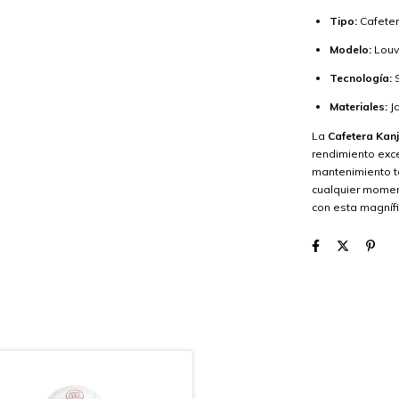
Tipo:
Cafetera
Modelo:
Louv
Tecnología:
S
Materiales:
Ja
La
Cafetera Kanj
rendimiento exce
mantenimiento te
cualquier moment
con esta magnífi