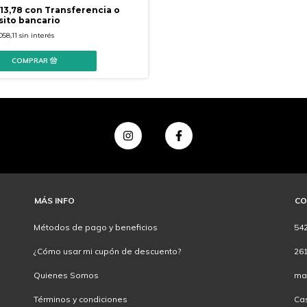
113,78
con
Transferencia o
ito bancario
058,11
sin interés
MÁS INFO
CO
Métodos de pago y beneficios
54
¿Cómo usar mi cupón de descuento?
26
Quienes Somos
ma
Términos y condiciones
Ca