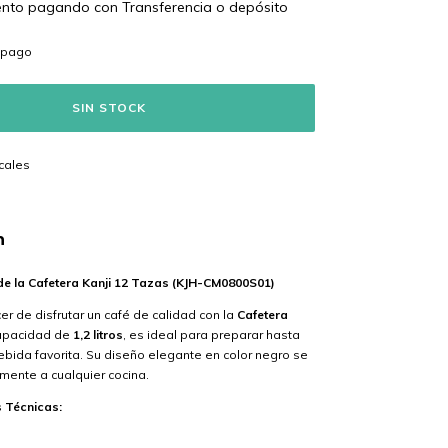
ento
pagando con Transferencia o depósito
s
cales
n
de la Cafetera Kanji 12 Tazas (KJH-CM0800S01)
er de disfrutar un café de calidad con la
Cafetera
capacidad de
1,2 litros
, es ideal para preparar hasta
ebida favorita. Su diseño elegante en color negro se
mente a cualquier cocina.
s Técnicas: