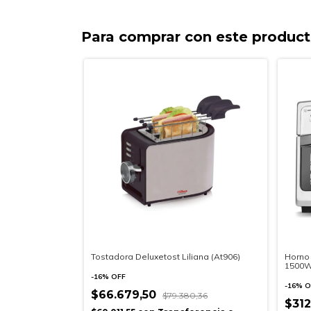
Para comprar con este produc
Tostadora Deluxetost Liliana (At906)
Horno 
1500W
-
16
%
OFF
-
16
%
O
$66.679,50
$79.380,36
$31