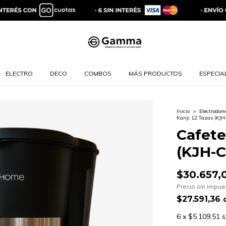
ELECTRO
DECO
COMBOS
MÁS PRODUCTOS
ESPECIAL
Inicio
>
Electrodom
Kanji 12 Tazas (KJ
Cafete
(KJH-C
$30.657,
Precio sin impu
$27.591,36
6
x
$5.109,51
s