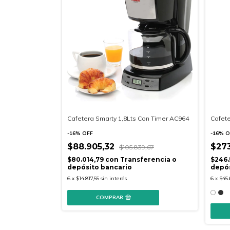
Cafetera Smarty 1,8Lts Con Timer AC964
Cafete
-
16
%
OFF
-
16
%
O
$88.905,32
$27
$105.839,67
$80.014,79
con
Transferencia o
$246.
depósito bancario
depós
6
x
$14.817,55
sin interés
6
x
$45.
COMPRAR