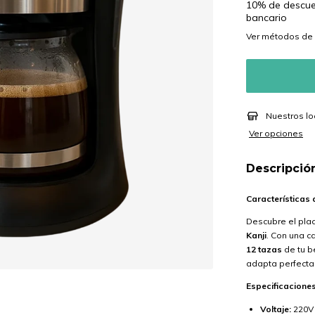
10% de descu
bancario
Ver más detalle
Nuestros lo
Ver opciones
Descripció
Características 
Descubre el plac
Kanji
. Con una 
12 tazas
de tu b
adapta perfecta
Especificacione
Voltaje:
220V