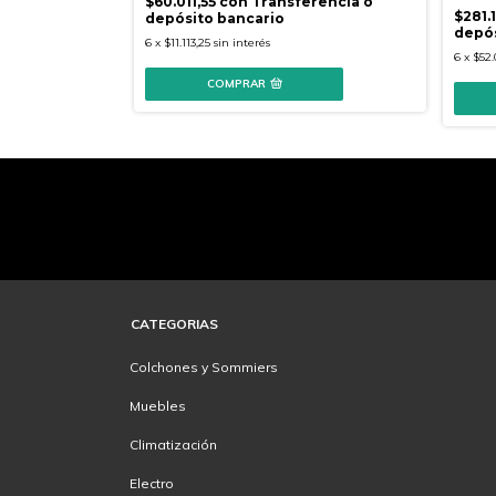
$60.011,55
con
Transferencia o
$281.
depósito bancario
depós
6
x
$11.113,25
sin interés
6
x
$52.
COMPRAR
CATEGORIAS
Colchones y Sommiers
Muebles
Climatización
Electro