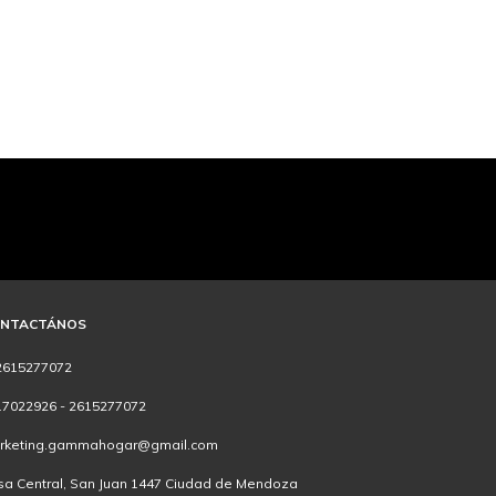
NTACTÁNOS
2615277072
17022926 - 2615277072
rketing.gammahogar@gmail.com
sa Central, San Juan 1447 Ciudad de Mendoza