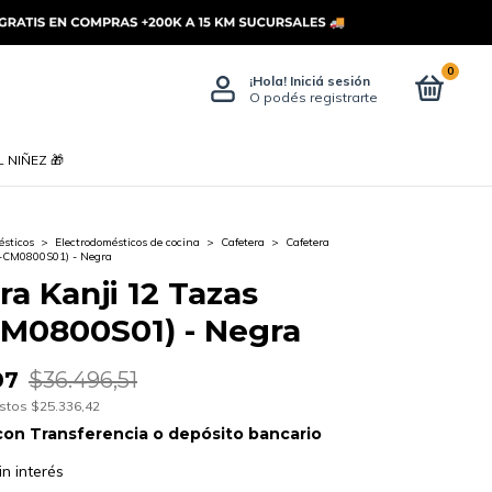
0
¡Hola!
Iniciá sesión
O podés registrarte
 NIÑEZ 🎁
ésticos
>
Electrodomésticos de cocina
>
Cafetera
>
Cafetera
H-CM0800S01) - Negra
ra Kanji 12 Tazas
M0800S01) - Negra
07
$36.496,51
estos
$25.336,42
con
Transferencia o depósito bancario
in interés