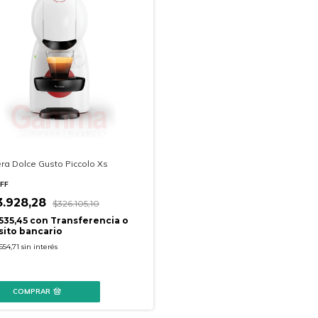
ra Dolce Gusto Piccolo Xs
FF
3.928,28
$326.105,10
535,45
con
Transferencia o
ito bancario
654,71
sin interés
COMPRAR