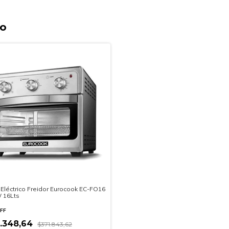
to
Eléctrico Freidor Eurocook EC-FO16
 16Lts
FF
2.348,64
$371.843,62