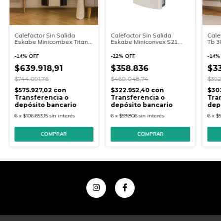
Calefactor Sin Salida
Calefactor Sin Salida
Cale
Eskabe Minicombex Titanio
Eskabe Miniconvex S21
Tb 3
(Ttmx3Cv) 3000 Kcal/H
Mx3 3000Kcal
C/Aromatizador-Multigas
-
14
%
OFF
-
22
%
OFF
-
14
$639.918,91
$358.836
$3
$744.091,76
$460.048,74
$392
$575.927,02
con
$322.952,40
con
$30
Transferencia o
Transferencia o
Tra
depósito bancario
depósito bancario
dep
6
x
$106.653,15
sin interés
6
x
$59.806
sin interés
6
x
$5
COMPRAR
COMPRAR