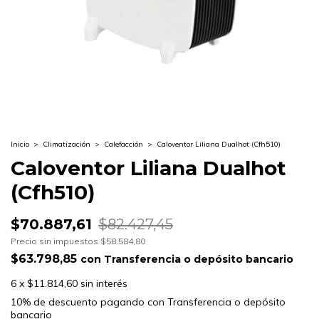
Inicio
>
Climatización
>
Calefacción
>
Caloventor Liliana Dualhot (Cfh510)
Caloventor Liliana Dualhot
(Cfh510)
$70.887,61
$82.427,45
Precio sin impuestos
$58.584,80
$63.798,85
con
Transferencia o depósito bancario
6
x
$11.814,60
sin interés
10% de descuento
pagando con Transferencia o depósito
bancario