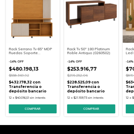
Rack Serrano Tv 65" MDP
Rack Tv 50" 180 Platinum
Rack
Ruedas Soporte
Roble Antiguo (0260502)
Led 
Cinamomo/Off White
Cain
(13000-158)
(850
-
14
%
OFF
-
14
%
OFF
-
14
$480.198,13
$253.916,77
$70
$558.369,92
$295.252,06
$819
$432.178,32
con
$228.525,09
con
$63
Transferencia o
Transferencia o
Tra
depósito bancario
depósito bancario
dep
12
x
$40.016,51
sin interés
12
x
$21.159,73
sin interés
12
x
$