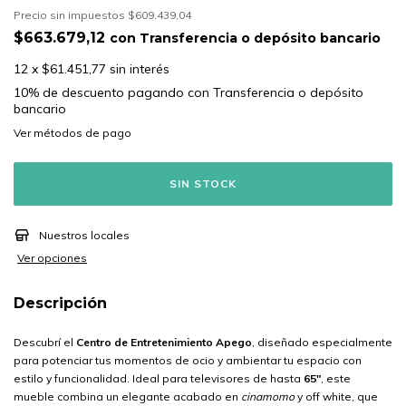
Precio sin impuestos
$609.439,04
$663.679,12
con
Transferencia o depósito bancario
12
x
$61.451,77
sin interés
10% de descuento
pagando con Transferencia o depósito
bancario
Ver más detalles
Nuestros locales
Ver opciones
Descripción
Descubrí el
Centro de Entretenimiento Apego
, diseñado especialmente
para potenciar tus momentos de ocio y ambientar tu espacio con
estilo y funcionalidad. Ideal para televisores de hasta
65"
, este
mueble combina un elegante acabado en
cinamomo
y off white, que