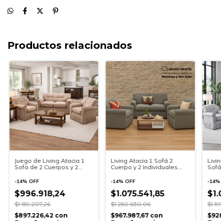
Productos relacionados
Juego de Living Atacia 1
Living Atacia 1 Sofá 2
Livi
Sofa de 2 Cuerpos y 2
Cuerpo y 2 Individuales
Sofá
Individuales - Tela Rústica
Premium
-
14
%
OFF
-
14
%
OFF
-
14
$996.918,24
$1.075.541,85
$1.
$1.159.207,26
$1.250.630,06
$1.19
$897.226,42
con
$967.987,67
con
$92