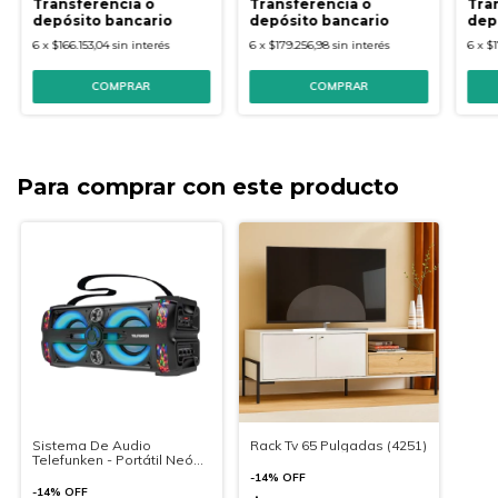
Transferencia o
Transferencia o
Tra
depósito bancario
depósito bancario
dep
6
x
$166.153,04
sin interés
6
x
$179.256,98
sin interés
6
x
$1
Para comprar con este producto
Sistema De Audio
Rack Tv 65 Pulgadas (4251)
Telefunken - Portátil Neón
25
-
14
%
OFF
-
14
%
OFF