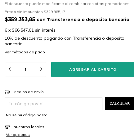
El descuento puede modificarse al combinar con otras promociones.
Precio sin impuestos
$329.985,17
$359.353,85
con
Transferencia o depósito bancario
6
x
$66.547,01
sin interés
10% de descuento
pagando con Transferencia o depósito
bancario
Ver más detalles
CAMBIAR CP
Entregas para el CP:
Medios de envío
CALCULAR
No sé mi código postal
Nuestros locales
Ver opciones