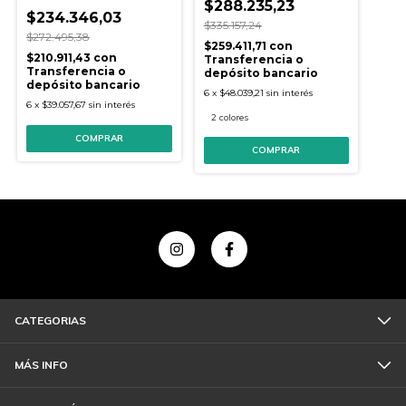
$288.235,23
$234.346,03
$335.157,24
$272.495,38
$259.411,71
con
$210.911,43
con
Transferencia o
Transferencia o
depósito bancario
depósito bancario
6
x
$48.039,21
sin interés
6
x
$39.057,67
sin interés
2 colores
COMPRAR
CATEGORIAS
MÁS INFO