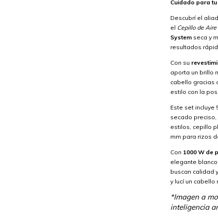
Cuidado para tu
Descubrí el alia
el
Cepillo de Aire
System
seca y m
resultados rápi
Con su
revestim
aporta un brillo
cabello gracias
estilo con la posi
Este set incluye
secado preciso,
estilos, cepillo 
mm para rizos de
Con
1000 W de p
elegante blanco-
buscan calidad y 
y lucí un cabello
*Imagen a mod
inteligencia art