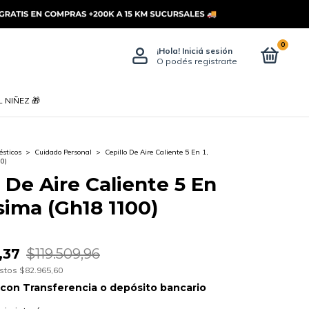
0
¡Hola!
Iniciá sesión
O podés registrarte
 NIÑEZ 🎁
ésticos
>
Cuidado Personal
>
Cepillo De Aire Caliente 5 En 1,
0)
o De Aire Caliente 5 En
isima (Gh18 1100)
,37
$119.509,96
estos
$82.965,60
con
Transferencia o depósito bancario