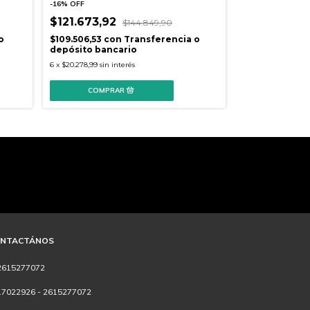
-
16
%
OFF
$121.673,92
-
16
%
OFF
$144.849,90
$18.084,4
o
$109.506,53
con
Transferencia o
depósito bancario
$16.276
con
Tr
6
x
$20.278,99
sin interés
depósito banc
6
x
$3.014,07
sin int
NTACTÁNOS
2615277072
17022926 - 2615277072