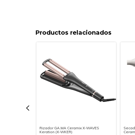
Productos relacionados
tón
Rizador GA.MA Ceramix X-WAVES
Secad
Keration (X-WKER)
Ceram