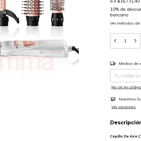
6
x
$16.731,40
10% de descu
bancario
Ver más detalle
Entregas para el
Medios de 
No sé mi código
Nuestros lo
Ver opciones
Descripció
Cepillo De Aire C