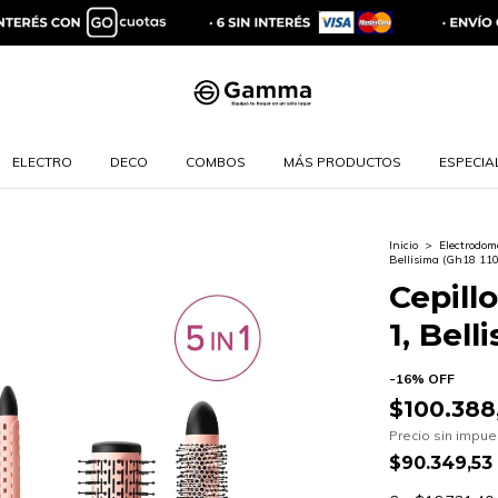
ELECTRO
DECO
COMBOS
MÁS PRODUCTOS
ESPECIAL
Inicio
>
Electrodom
Bellisima (Gh18 110
Cepill
1, Bell
-
16
%
OFF
$100.388
Precio sin impu
$90.349,53