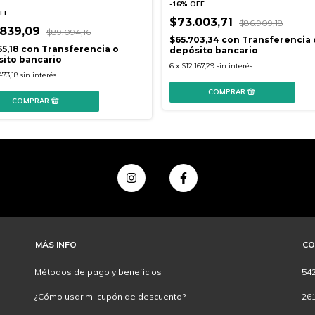
-
16
%
OFF
FF
$73.003,71
$86.909,18
.839,09
$89.094,16
$65.703,34
con
Transferencia 
55,18
con
Transferencia o
depósito bancario
ito bancario
6
x
$12.167,29
sin interés
473,18
sin interés
MÁS INFO
CO
Métodos de pago y beneficios
54
¿Cómo usar mi cupón de descuento?
26