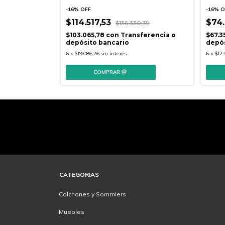
-
16
%
OFF
-
16
%
O
$114.517,53
$74
8,95
$136.330,39
erencia o
$103.065,78
con
Transferencia o
$67.3
depósito bancario
depós
6
x
$19.086,26
sin interés
6
x
$12.
CATEGORIAS
Colchones y Sommiers
Muebles