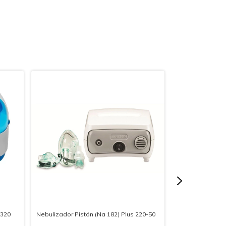
 320
Nebulizador Pistón (Na 182) Plus 220-50
Calefactor Para
(N70)