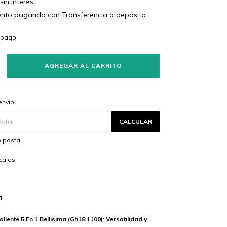
sin interés
ento
pagando con Transferencia o depósito
s
CAMBIAR CP
 CP:
envío
CALCULAR
 postal
cales
n
aliente 5 En 1 Bellisima (Gh18 1100): Versatilidad y