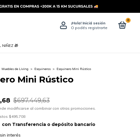
0
¡Hola!
Iniciá sesión
O podés registrarte
 NIÑEZ 🎁
Muebles de Living
>
Esquineros
>
Esquinero Mini Rústico
ero Mini Rústico
,68
$697.449,63
ede modificarse al combinar con otras promociones.
estos
$495.708
1
con
Transferencia o depósito bancario
sin interés