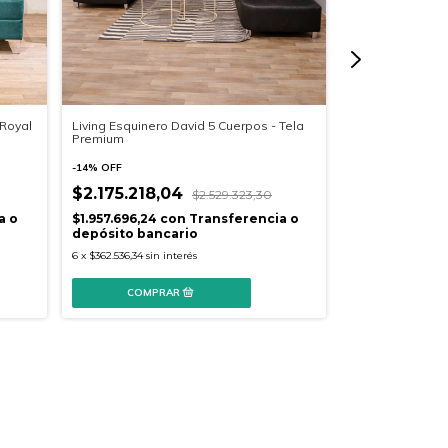
 Royal
Living Esquinero David 5 Cuerpos - Tela
Living Esquinero
Premium
Rustica/Combin
-
14
%
OFF
-
14
%
OFF
$2.175.218,04
$2.529.323,30
$2.036.471
a o
$1.957.696,24
con
Transferencia o
$1.832.824,60
depósito bancario
depósito banc
6
x
$362.536,34
sin interés
6
x
$339.411,96
sin i