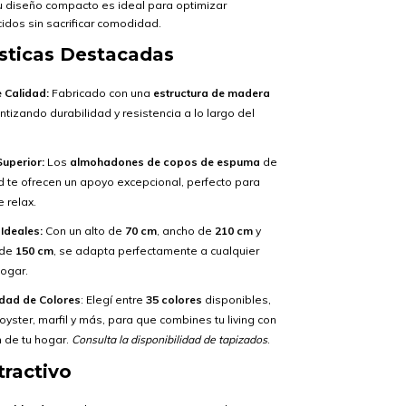
u diseño compacto es ideal para optimizar
idos sin sacrificar comodidad.
ísticas Destacadas
 Calidad:
Fabricado con una
estructura de madera
antizando durabilidad y resistencia a lo largo del
uperior:
Los
almohadones de copos de espuma
de
d te ofrecen un apoyo excepcional, perfecto para
 relax.
Ideales:
Con un alto de
70 cm
, ancho de
210 cm
y
 de
150 cm
, se adapta perfectamente a cualquier
hogar.
dad de Colores
: Elegí entre
35 colores
disponibles,
yster, marfil y más, para que combines tu living con
n de tu hogar.
Consulta la disponibilidad de tapizados
.
tractivo