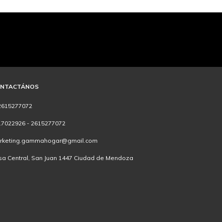
NTACTÁNOS
2615277072
17022926 - 2615277072
rketing.gammahogar@gmail.com
sa Central, San Juan 1447 Ciudad de Mendoza