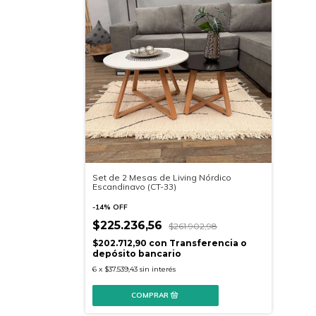
Set de 2 Mesas de Living Nórdico
Escandinavo (CT-33)
-
14
%
OFF
$225.236,56
$261.902,98
$202.712,90
con
Transferencia o
depósito bancario
6
x
$37.539,43
sin interés