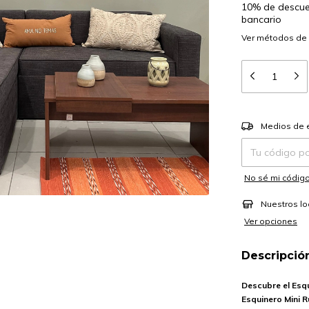
10% de descu
bancario
Ver más detalle
Entregas para el
Medios de 
No sé mi código
Nuestros lo
Ver opciones
Descripció
Descubre el Esqu
Esquinero Mini R