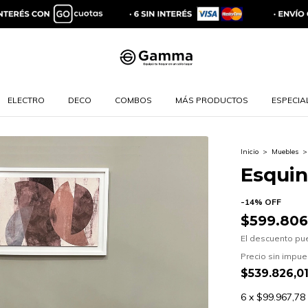
ELECTRO
DECO
COMBOS
MÁS PRODUCTOS
ESPECIAL
Inicio
>
Muebles
>
Esquin
-
14
%
OFF
$599.806
El descuento pu
Precio sin impu
$539.826,0
6
x
$99.967,78