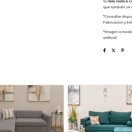
Su
tela rústica
que también se i
*Consultar disp
Fabricacion y En
*Imagen a modo i
artificial.