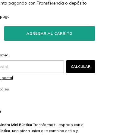
ento
pagando con Transferencia o depósito
s
CAMBIAR CP
 CP:
envío
CALCULAR
 postal
cales
n
inero Mini Rústico
Transforma tu espacio con el
ústico
, una pieza única que combina estilo y