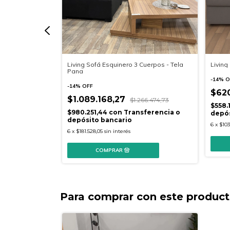
 5 Cuerpos -
Living Sofá Esquinero 3 Cuerpos - Tela
Living
Pana
-
14
%
O
-
14
%
OFF
$620
$1.089.168,27
1.176,93
$1.266.474,73
$558.
nsferencia o
$980.251,44
con
Transferencia o
depós
depósito bancario
6
x
$103
6
x
$181.528,05
sin interés
Para comprar con este produc