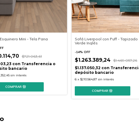
 Esquinero Mini - Tela Pana
Sofá Liverpool con Puff - Tapizado
Verde Inglés
FF
-
14
%
OFF
.114,70
$721.063,61
$1.263.389,24
$1.469.057,26
103,23
con
Transferencia o
$1.137.050,32
con
Transferenci
ito bancario
depósito bancario
.352,45
sin interés
6
x
$210.564,87
sin interés
to