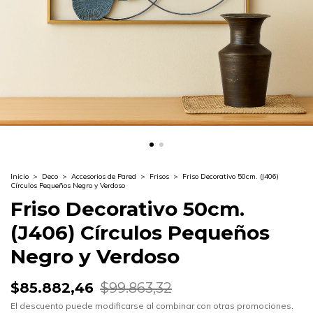
Inicio
>
Deco
>
Accesorios de Pared
>
Frisos
>
Friso Decorativo 50cm. (J406)
Círculos Pequeños Negro y Verdoso
Friso Decorativo 50cm.
(J406) Círculos Pequeños
Negro y Verdoso
$85.882,46
$99.863,32
El descuento puede modificarse al combinar con otras promociones.