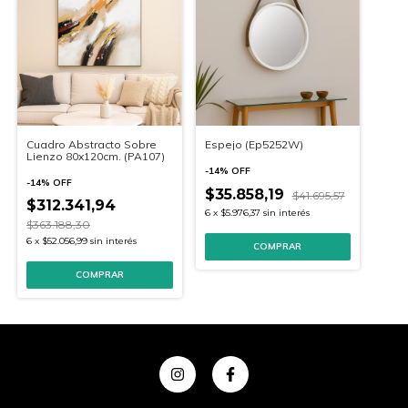
Cuadro Abstracto Sobre
Espejo (Ep5252W)
Lienzo 80x120cm. (PA107)
-
14
%
OFF
-
14
%
OFF
$35.858,19
$41.695,57
$312.341,94
6
x
$5.976,37
sin interés
$363.188,30
6
x
$52.056,99
sin interés