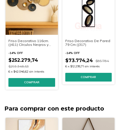
Friso Decorativo 116cm.
Friso Decorativo De Pared
(J411) Círculos Negros y
79 Cm (J317)
Dorados y en Madera
-
14
%
OFF
-
14
%
OFF
$252.279,74
$73.774,24
$85.784
$293.348,53
6
x
$12.295,71
sin interés
6
x
$42.046,62
sin interés
Para comprar con este producto