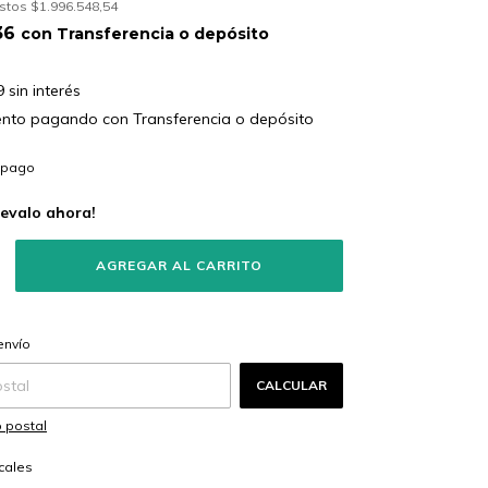
estos
$1.996.548,54
,36
con
Transferencia o depósito
9
sin interés
ento
pagando con Transferencia o depósito
s
llevalo ahora!
CAMBIAR CP
 CP:
envío
CALCULAR
 postal
cales