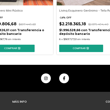
ero Mini Rústico
Living Esquinero Gerónimo - Tela R
FF
-
14
%
OFF
9.806,68
$2.218.365,18
$697.449,63
$2.579.494,40
826,01
con
Transferencia o
$1.996.528,66
con
Transferenci
ito bancario
depósito bancario
967,78
sin interés
6
x
$369.727,53
sin interés
MÁS INFO
CO