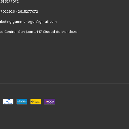
2615277072
17022926 - 2615277072
rketing.gammahogar@gmail.com
sa Central, San Juan 1447 Ciudad de Mendoza