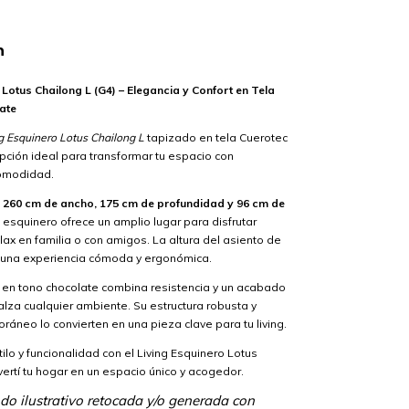
n
 Lotus Chailong L (G4) – Elegancia y Confort en Tela
ate
g Esquinero Lotus Chailong L
tapizado en tela Cuerotec
pción ideal para transformar tu espacio con
comodidad.
e
260 cm de ancho, 175 cm de profundidad y 96 cm de
e esquinero ofrece un amplio lugar para disfrutar
x en familia o con amigos. La altura del asiento de
 una experiencia cómoda y ergonómica.
c en tono chocolate combina resistencia y un acabado
za cualquier ambiente. Su estructura robusta y
áneo lo convierten en una pieza clave para tu living.
tilo y funcionalidad con el Living Esquinero Lotus
vertí tu hogar en un espacio único y acogedor.
o ilustrativo retocada y/o generada con