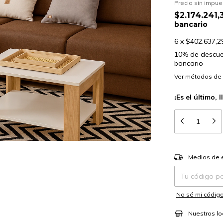
Precio sin impu
$2.174.241
bancario
6
x
$402.637,2
10% de descu
bancario
Ver más detalle
¡Es el último, 
Entregas para el
Medios de 
No sé mi código
Nuestros lo