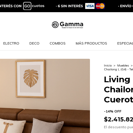
ELECTRO
DECO
COMBOS
MÁS PRODUCTOS
ESPECIAL
Inicio
>
Muebles
>
Chailong L (G4) - Te
Living
Chailo
Cuerot
-
14
%
OFF
$2.415.8
El descuento pu