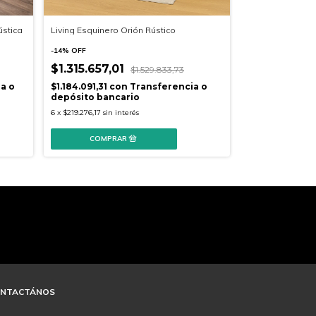
ústica
Living Esquinero Orión Rústico
Living Esquinero
Rustica/Combin
-
14
%
OFF
$1.315.657,01
-
14
%
OFF
$1.529.833,73
$1.554.373
a o
$1.184.091,31
con
Transferencia o
depósito bancario
$1.398.935,73
6
x
$219.276,17
sin interés
depósito banc
6
x
$259.062,17
sin 
NTACTÁNOS