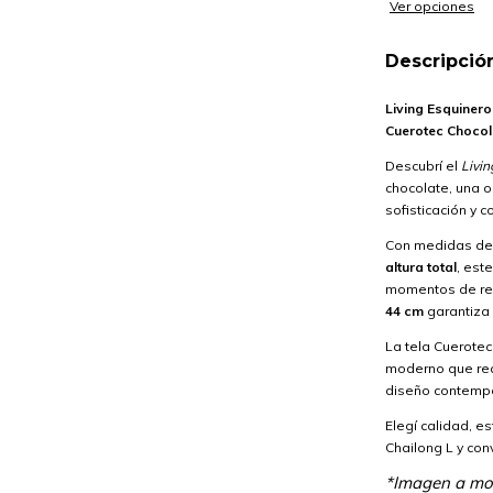
Ver opciones
Descripció
Living Esquinero
Cuerotec Chocol
Descubrí el
Livin
chocolate, una o
sofisticación y 
Con medidas d
altura total
, est
momentos de rela
44 cm
garantiza
La tela Cuerote
moderno que real
diseño contempor
Elegí calidad, es
Chailong L y con
*Imagen a mod