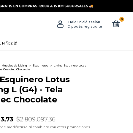
0
¡Hola!
Iniciá sesión
O podés registrarte
 NIÑEZ 🎁
Muebles de Living
>
Esquineros
>
Living Esquinero Lotus
la Cuerotec Chocolate
 Esquinero Lotus
ng L (G4) - Tela
ec Chocolate
23,73
$2.809.097,36
ede modificarse al combinar con otras promociones.