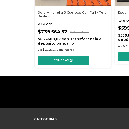
erpos - Tela
Sofá Antonella 3 Cuerpos Con Puff - Tela
Esquin
Rústica
-
14
%
O
-
14
%
OFF
$59
$739.564,52
26.852,04
$859.958,75
$539.
nsferencia o
$665.608,07
con
Transferencia o
depós
depósito bancario
6
x
$99.
6
x
$123.260,75
sin interés
CATEGORIAS