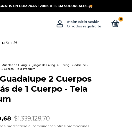
0
¡Hola!
Iniciá sesión
O podés registrarte
 NIÑEZ 🎁
Muebles de Living
>
Juegos de Living
>
Living Guadalupe 2
e 1 Cuerpo - Tela Premium
 Guadalupe 2 Cuerpos
fás de 1 Cuerpo - Tela
um
0,68
$1.339.128,70
ede modificarse al combinar con otras promociones.