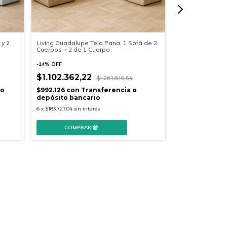
 y 2
Living Guadalupe Tela Pana, 1 Sofá de 2
Living Renata 2 
Cuerpos + 2 de 1 Cuerpo
Tela Premium
-
14
%
OFF
-
14
%
OFF
$1.102.362,22
$1.281.816,54
$1.202.354
 o
$992.126
con
Transferencia o
$1.082.119,05
c
depósito bancario
depósito banc
6
x
$183.727,04
sin interés
6
x
$200.392,42
sin 