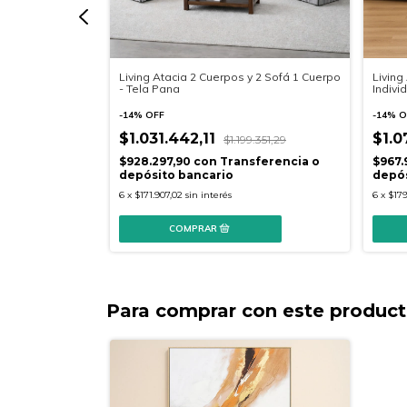
erpos y 2
Living Atacia 2 Cuerpos y 2 Sofá 1 Cuerpo
Living
- Tela Pana
Indivi
-
14
%
OFF
-
14
%
O
$1.031.442,11
$1.0
2.740,29
$1.199.351,29
sferencia o
$928.297,90
con
Transferencia o
$967.
depósito bancario
depós
6
x
$171.907,02
sin interés
6
x
$179
Para comprar con este produc