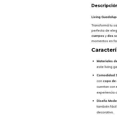
Descripció
Living Guadalup
Transformá tu sa
perfecta de eleg
cuerpos
y
dos s
momentos en fam
Caracter
Materiales de
este living g
Comodidad S
con
copo de
cuentan con
experiencia 
Diseño Mode
también fáci
decorativo.