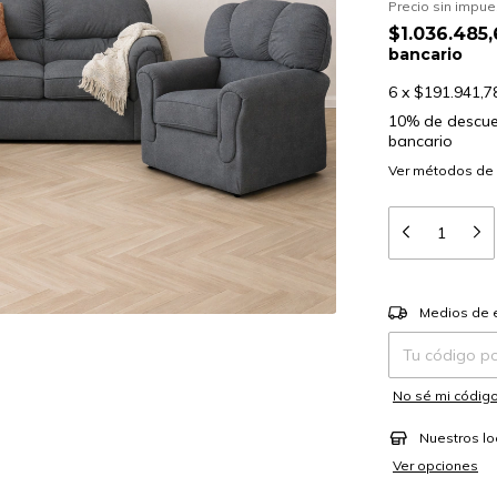
Precio sin impu
$1.036.485
bancario
6
x
$191.941,7
10% de descu
bancario
Ver más detalle
Entregas para el
Medios de 
No sé mi código
Nuestros lo
Ver opciones