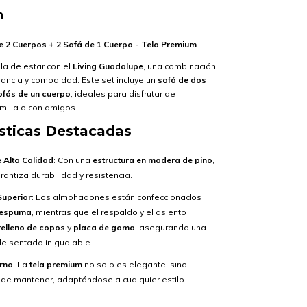
n
e 2 Cuerpos + 2 Sofá de 1 Cuerpo - Tela Premium
la de estar con el
Living Guadalupe
, una combinación
ancia y comodidad. Este set incluye un
sofá de dos
ofás de un cuerpo
, ideales para disfrutar de
ilia o con amigos.
ísticas Destacadas
 Alta Calidad
: Con una
estructura en madera de pino
,
arantiza durabilidad y resistencia.
uperior
: Los almohadones están confeccionados
 espuma
, mientras que el respaldo y el asiento
relleno de copos
y
placa de goma
, asegurando una
de sentado inigualable.
rno
: La
tela premium
no solo es elegante, sino
l de mantener, adaptándose a cualquier estilo