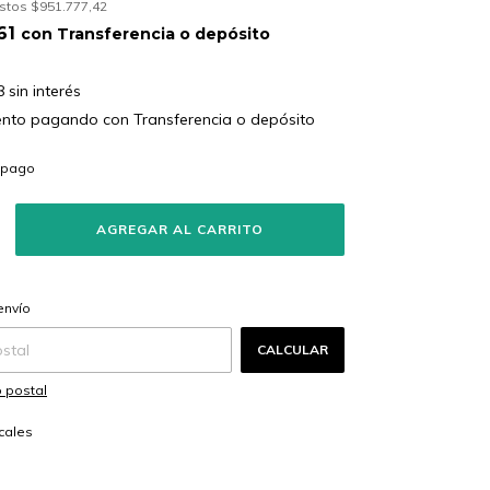
estos
$951.777,42
,61
con
Transferencia o depósito
8
sin interés
ento
pagando con Transferencia o depósito
s
CAMBIAR CP
 CP:
envío
CALCULAR
 postal
cales