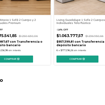
 Atacia 1 Sofá 2 Cuerpo y 2
Living Guadalupe 1 Sofa 2 Cuerpos
duales Premium
Individuales Tela Rústica
FF
-
14
%
OFF
75.541,85
$1.063.777,57
$1.250.630,06
$1.236.950,66
987,67
con
Transferencia o
$957.399,81
con
Transferencia
ito bancario
depósito bancario
.256,98
sin interés
6
x
$177.296,26
sin interés
to