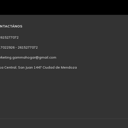
NTACTÁNOS
2615277072
17022926 - 2615277072
rketing.gammahogar@gmail.com
sa Central, San Juan 1447 Ciudad de Mendoza