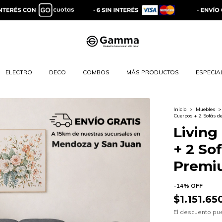
ELECTRO
DECO
COMBOS
MÁS PRODUCTOS
ESPECIAL
Inicio
>
Muebles
>
Cuerpos + 2 Sofás d
Living
+ 2 So
Premi
-
14
%
OFF
$1.151.65
El descuento pu