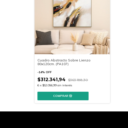
Cuadro Abstracto Sobre Lienzo
80x120cm. (PA107)
-
14
%
OFF
$312.341,94
$363.188,30
6
x
$52.056,99
sin interés