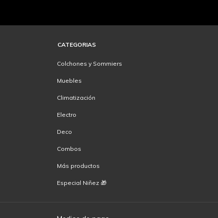
CATEGORIAS
Colchones y Sommiers
Muebles
Climatización
Electro
Deco
Combos
Más productos
Especial Niñez 🎁