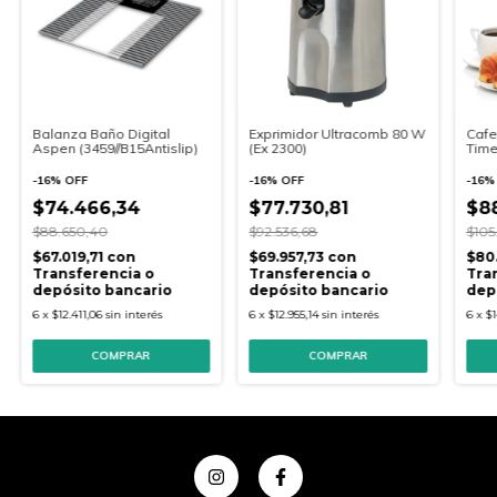
Balanza Baño Digital
Exprimidor Ultracomb 80 W
Cafe
Aspen (3459//B15Antislip)
(Ex 2300)
Time
-
16
%
OFF
-
16
%
OFF
-
16
$74.466,34
$77.730,81
$88
$88.650,40
$92.536,68
$105
$67.019,71
con
$69.957,73
con
$80
Transferencia o
Transferencia o
Tra
depósito bancario
depósito bancario
dep
6
x
$12.411,06
sin interés
6
x
$12.955,14
sin interés
6
x
$1
COMPRAR