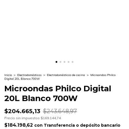
Inicio
>
Electrodomésticos
>
Electrodomésticos de cocina
>
Microondas Philco
Digital 20L Blanco 700W
Microondas Philco Digital
20L Blanco 700W
$204.665,13
$243.648,97
Precio sin impuestos
$169.144,74
$184.198,62
con
Transferencia o depósito bancario