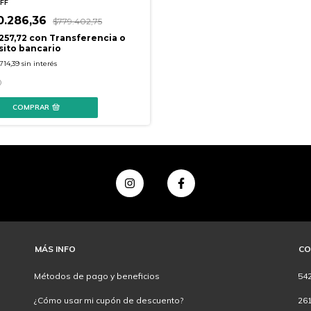
FF
0.286,36
$779.402,75
257,72
con
Transferencia o
ito bancario
.714,39
sin interés
COMPRAR
MÁS INFO
CO
Métodos de pago y beneficios
54
¿Cómo usar mi cupón de descuento?
26