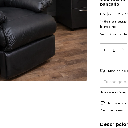
bancario
6
x
$231.292,4
10% de descu
bancario
Ver más detalle
Entregas para el
Medios de 
No sé mi código
Nuestros lo
Ver opciones
Descripció