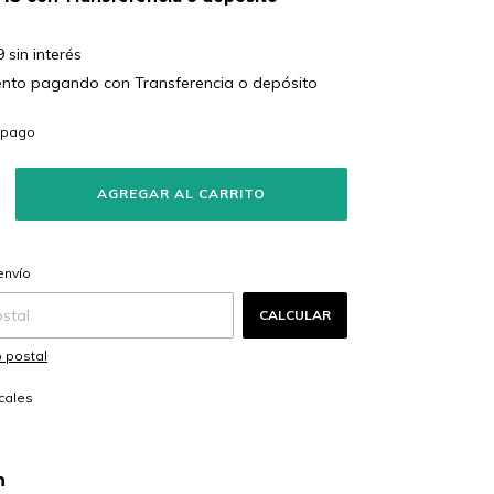
9
sin interés
ento
pagando con Transferencia o depósito
s
CAMBIAR CP
 CP:
envío
CALCULAR
 postal
cales
n