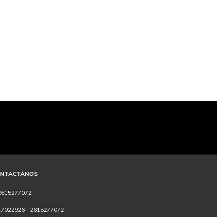
NTACTÁNOS
2615277072
17022926 - 2615277072