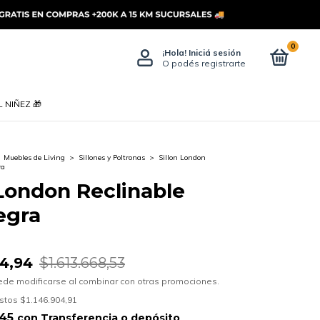
0
¡Hola!
Iniciá sesión
O podés registrarte
 NIÑEZ 🎁
Muebles de Living
>
Sillones y Poltronas
>
Sillon London
ra
 London Reclinable
egra
54,94
$1.613.668,53
ede modificarse al combinar con otras promociones.
estos
$1.146.904,91
,45
con
Transferencia o depósito