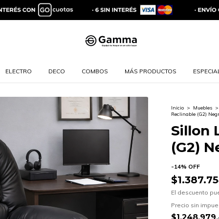
ELECTRO
DECO
COMBOS
MÁS PRODUCTOS
ESPECIAL
Inicio
>
Muebles
>
Reclinable (G2) Neg
Sillon
(G2) N
-
14
%
OFF
$1.387.7
El descuento pu
Precio sin impu
$1.248.979