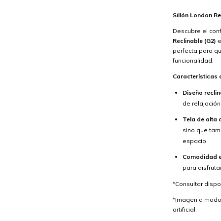
Sillón London Re
Descubre el conf
Reclinable (G2)
e
perfecta para q
funcionalidad.
Características
Diseño reclin
de relajación 
Tela de alta 
sino que tam
espacio.
Comodidad e
para disfrutar
*Consultar dispo
*Imagen a modo i
artificial.