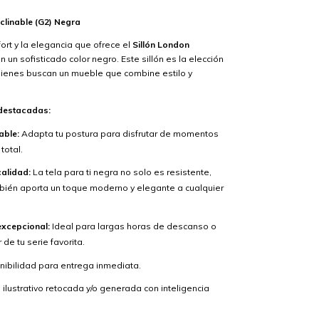
clinable (G2) Negra
ort y la elegancia que ofrece el
Sillón London
n un sofisticado color negro. Este sillón es la elección
uienes buscan un mueble que combine estilo y
 destacadas:
able:
Adapta tu postura para disfrutar de momentos
total.
calidad:
La tela para ti negra no solo es resistente,
bién aporta un toque moderno y elegante a cualquier
xcepcional:
Ideal para largas horas de descanso o
 de tu serie favorita.
nibilidad para entrega inmediata.
lustrativo retocada y/o generada con inteligencia