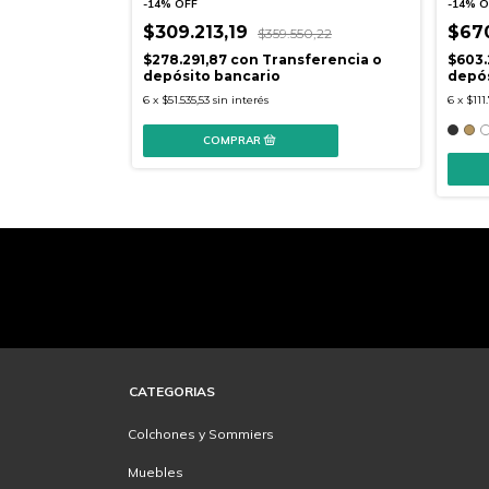
-
14
%
OFF
-
14
%
O
$309.213,19
$67
$359.550,22
$278.291,87
con
Transferencia o
$603.
depósito bancario
depós
6
x
$51.535,53
sin interés
6
x
$111
CATEGORIAS
Colchones y Sommiers
Muebles