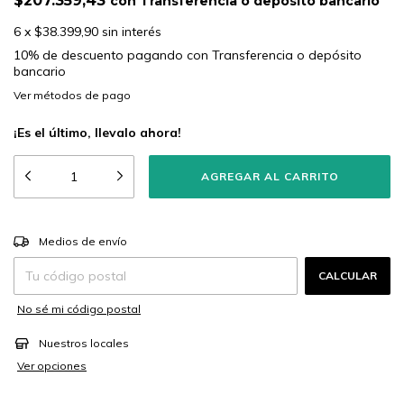
$207.359,43
con
Transferencia o depósito bancario
6
x
$38.399,90
sin interés
10% de descuento
pagando con Transferencia o depósito
bancario
Ver más detalles
¡Es el último, llevalo ahora!
CAMBIAR CP
Entregas para el CP:
Medios de envío
CALCULAR
No sé mi código postal
Nuestros locales
Ver opciones