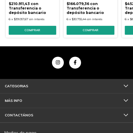
$210.911,43
con
$166.079,36
con
$45
Transferencia o
Transferencia o
Tra
depósito bancario
depósito bancario
dep
6
x
$39.057,67
sin interés
6
x
$30.755,44
sin interés
6
x
$8
CATEGORIAS
MÁS INFO
CONTACTÁNOS
Medios de pago