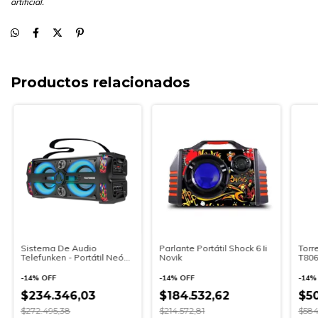
artificial.
Productos relacionados
Sistema De Audio
Parlante Portátil Shock 6 Ii
Torr
Telefunken - Portátil Neón
Novik
T806
25
-
14
%
OFF
-
14
%
OFF
-
14
$234.346,03
$184.532,62
$50
$272.495,38
$214.572,81
$584