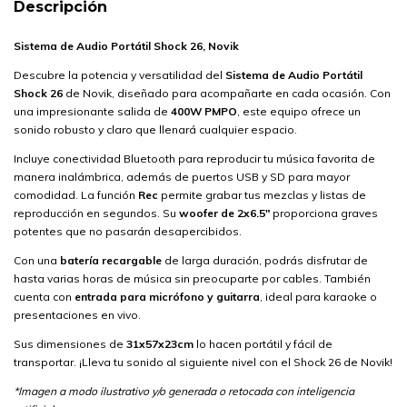
Descripción
Sistema de Audio Portátil Shock 26, Novik
Descubre la potencia y versatilidad del
Sistema de Audio Portátil
Shock 26
de Novik, diseñado para acompañarte en cada ocasión. Con
una impresionante salida de
400W PMPO
, este equipo ofrece un
sonido robusto y claro que llenará cualquier espacio.
Incluye conectividad Bluetooth para reproducir tu música favorita de
manera inalámbrica, además de puertos USB y SD para mayor
comodidad. La función
Rec
permite grabar tus mezclas y listas de
reproducción en segundos. Su
woofer de 2x6.5"
proporciona graves
potentes que no pasarán desapercibidos.
Con una
batería recargable
de larga duración, podrás disfrutar de
hasta varias horas de música sin preocuparte por cables. También
cuenta con
entrada para micrófono y guitarra
, ideal para karaoke o
presentaciones en vivo.
Sus dimensiones de
31x57x23cm
lo hacen portátil y fácil de
transportar. ¡Lleva tu sonido al siguiente nivel con el Shock 26 de Novik!
*Imagen a modo ilustrativo y/o generada o retocada con inteligencia