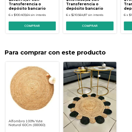
Transferencia o
Transferencia o
Tra
depósito bancario
depósito bancario
dep
6
x
$100.403,64
sin interés
6
x
$210.564,87
sin interés
6
x
$1
Para comprar con este producto
Alfombra 100% Yute
Natural 60Cm (88060)