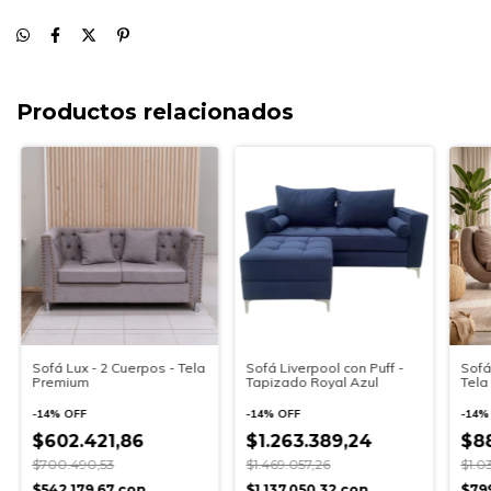
Productos relacionados
Sofá Lux - 2 Cuerpos - Tela
Sofá Liverpool con Puff -
Sofá
Premium
Tapizado Royal Azul
Tela
-
14
%
OFF
-
14
%
OFF
-
14
$602.421,86
$1.263.389,24
$88
$700.490,53
$1.469.057,26
$1.0
$542.179,67
con
$1.137.050,32
con
$79