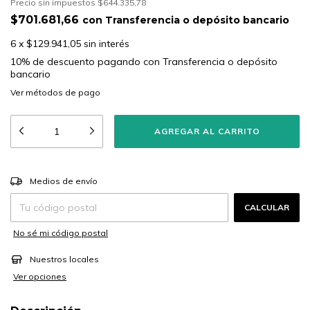
Precio sin impuestos
$644.335,78
$701.681,66
con
Transferencia o depósito bancario
6
x
$129.941,05
sin interés
10% de descuento
pagando con Transferencia o depósito
bancario
Ver más detalles
CAMBIAR CP
Entregas para el CP:
Medios de envío
CALCULAR
No sé mi código postal
Nuestros locales
Ver opciones