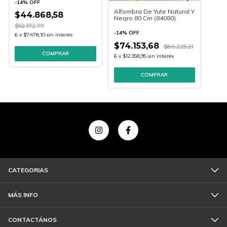
-
14
%
OFF
Alfombra De Yute Natural Y
$44.868,58
Negro 80 Cm (84080)
$52.172,77
-
14
%
OFF
6
x
$7.478,10
sin interés
$74.153,68
$86.225,21
6
x
$12.358,95
sin interés
CATEGORIAS
MÁS INFO
CONTACTÁNOS