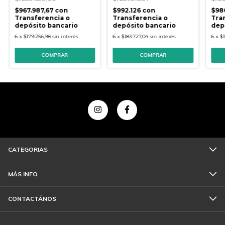
$967.987,67
con
$992.126
con
$98
Transferencia o
Transferencia o
Tra
depósito bancario
depósito bancario
dep
6
x
$179.256,98
sin interés
6
x
$183.727,04
sin interés
6
x
$1
CATEGORIAS
MÁS INFO
CONTACTÁNOS