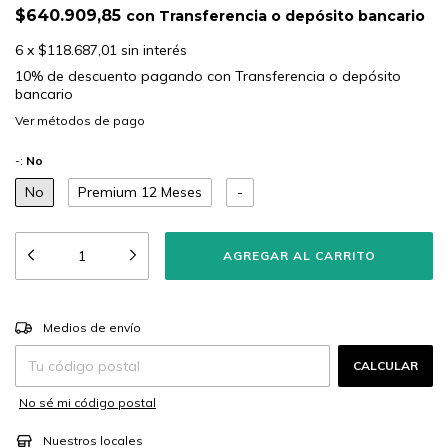
$640.909,85
con
Transferencia o depósito bancario
6
x
$118.687,01
sin interés
10% de descuento
pagando con Transferencia o depósito
bancario
Ver más detalles
-:
No
No
Premium 12 Meses
-
CAMBIAR CP
Entregas para el CP:
Medios de envío
CALCULAR
No sé mi código postal
Nuestros locales