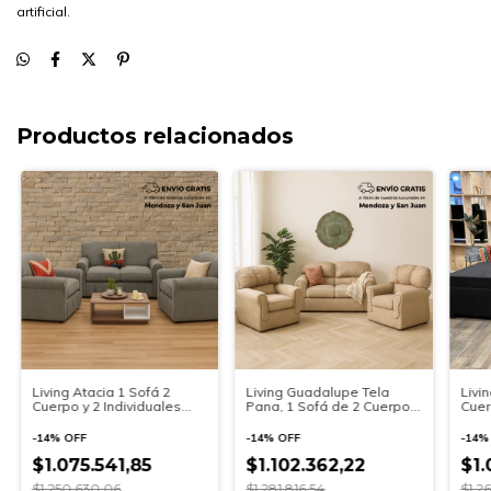
artificial.
Productos relacionados
Living Atacia 1 Sofá 2
Living Guadalupe Tela
Livi
Cuerpo y 2 Individuales
Pana, 1 Sofá de 2 Cuerpos
Cuer
Premium
+ 2 de 1 Cuerpo
-
14
%
OFF
-
14
%
OFF
-
14
$1.075.541,85
$1.102.362,22
$1.
$1.250.630,06
$1.281.816,54
$1.2