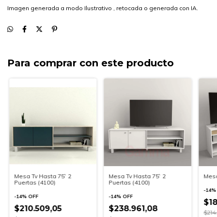
Imagen generada a modo Ilustrativo , retocada o generada con IA.
Para comprar con este producto
Mesa Tv Hasta 75` 2
Mesa Tv Hasta 75` 2
Mesa
Puertas (4100)
Puertas (4100)
-
14
-
14
%
OFF
-
14
%
OFF
$18
$210.509,05
$238.961,08
$214