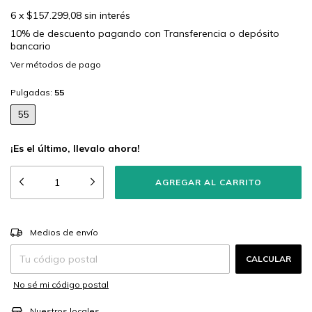
6
x
$157.299,08
sin interés
10% de descuento
pagando con Transferencia o depósito
bancario
Ver más detalles
Pulgadas:
55
55
¡Es el último, llevalo ahora!
CAMBIAR CP
Entregas para el CP:
Medios de envío
CALCULAR
No sé mi código postal
Nuestros locales