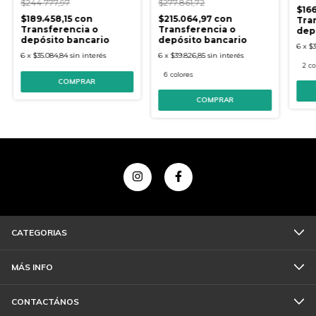
$244.777,97
$277.861,72
$16
$189.458,15
con
$215.064,97
con
Tra
Transferencia o
Transferencia o
dep
depósito bancario
depósito bancario
6
x
$3
6
x
$35.084,84
sin interés
6
x
$39.826,85
sin interés
2 co
6 colores
COMPRAR
COMPRAR
CATEGORIAS
MÁS INFO
CONTACTÁNOS