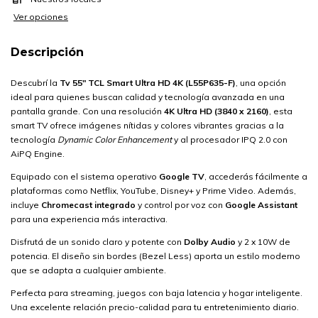
Ver opciones
Descripción
Descubrí la
Tv 55" TCL Smart Ultra HD 4K (L55P635-F)
, una opción
ideal para quienes buscan calidad y tecnología avanzada en una
pantalla grande. Con una resolución
4K Ultra HD (3840 x 2160)
, esta
smart TV ofrece imágenes nítidas y colores vibrantes gracias a la
tecnología
Dynamic Color Enhancement
y al procesador IPQ 2.0 con
AiPQ Engine.
Equipado con el sistema operativo
Google TV
, accederás fácilmente a
plataformas como Netflix, YouTube, Disney+ y Prime Video. Además,
incluye
Chromecast integrado
y control por voz con
Google Assistant
para una experiencia más interactiva.
Disfrutá de un sonido claro y potente con
Dolby Audio
y 2 x 10W de
potencia. El diseño sin bordes (Bezel Less) aporta un estilo moderno
que se adapta a cualquier ambiente.
Perfecta para streaming, juegos con baja latencia y hogar inteligente.
Una excelente relación precio-calidad para tu entretenimiento diario.