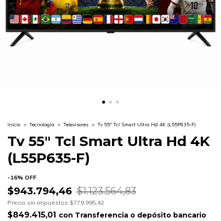
Inicio
>
Tecnología
>
Televisores
>
Tv 55" Tcl Smart Ultra Hd 4K (L55P635-F)
Tv 55" Tcl Smart Ultra Hd 4K
(L55P635-F)
-
16
%
OFF
$943.794,46
$1.123.564,83
Precio sin impuestos
$779.995,42
$849.415,01
con
Transferencia o depósito bancario