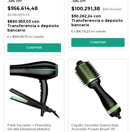
-
16
%
OFF
-
16
%
OFF
$956.614,48
$100.291,38
$119.394,50
$1.138.826,76
$90.262,24
con
Transferencia o depósito
$860.953,03
con
bancario
Transferencia o depósito
bancario
6
x
$16.715,23
sin interés
6
x
$159.435,75
sin interés
Pack Secador + Planchita
Cepillo Secador Gama Italy
GA.MA Elegance Matcha
Avocado Power Brush 3D