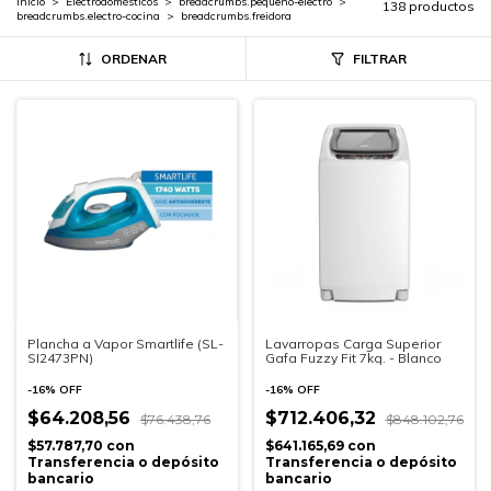
Inicio
>
Electrodomésticos
>
breadcrumbs.pequeno-electro
>
138 productos
breadcrumbs.electro-cocina
>
breadcrumbs.freidora
ORDENAR
FILTRAR
Plancha a Vapor Smartlife (SL-
Lavarropas Carga Superior
SI2473PN)
Gafa Fuzzy Fit 7kg. - Blanco
-
16
%
OFF
-
16
%
OFF
$64.208,56
$712.406,32
$76.438,76
$848.102,76
$57.787,70
con
$641.165,69
con
Transferencia o depósito
Transferencia o depósito
bancario
bancario