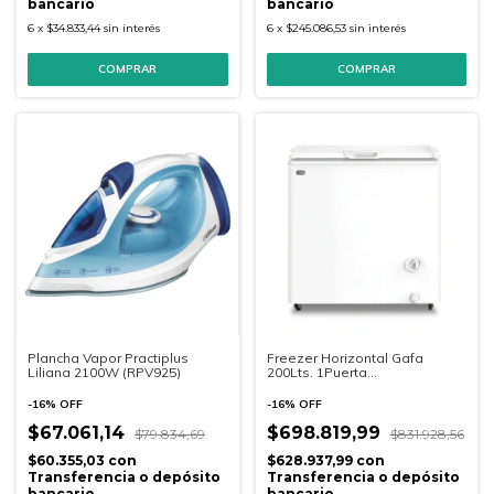
bancario
bancario
6
x
$34.833,44
sin interés
6
x
$245.086,53
sin interés
Plancha Vapor Practiplus
Freezer Horizontal Gafa
Liliana 2100W (RPV925)
200Lts. 1Puerta
Blanco(FGHI202B-M)
-
16
%
OFF
-
16
%
OFF
$67.061,14
$698.819,99
$79.834,69
$831.928,56
$60.355,03
con
$628.937,99
con
Transferencia o depósito
Transferencia o depósito
bancario
bancario