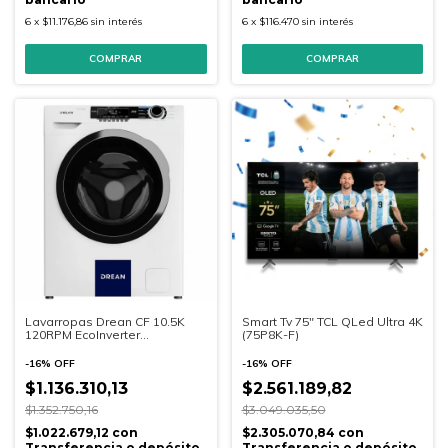
6
x
$11.176,86
sin interés
6
x
$116.470
sin interés
Lavarropas Drean CF 10.5K
Smart Tv 75" TCL QLed Ultra 4K
120RPM EcoInverter
(75P8K-F)
(LCFDR1012SB0)
-
16
%
OFF
-
16
%
OFF
$1.136.310,13
$2.561.189,82
$1.352.750,16
$3.049.035,50
$1.022.679,12
con
$2.305.070,84
con
Transferencia o depósito
Transferencia o depósito