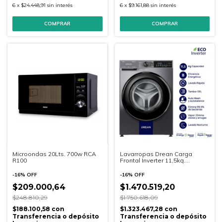
6
x
$24.448,91
sin interés
6
x
$9.161,88
sin interés
COMPRAR
COMPRAR
Microondas 20Lts. 700w RCA
Lavarropas Drean Carga
R100
Frontal Inverter 11,5kg.
(LFDR1114ISG0)
-
16
%
OFF
-
16
%
OFF
$209.000,64
$1.470.519,20
$248.810,29
$1.750.618,09
$188.100,58
con
$1.323.467,28
con
Transferencia o depósito
Transferencia o depósito