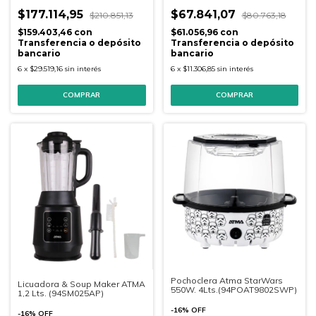
$177.114,95
$67.841,07
$210.851,13
$80.763,18
$159.403,46
con
$61.056,96
con
Transferencia o depósito
Transferencia o depósito
bancario
bancario
6
x
$29.519,16
sin interés
6
x
$11.306,85
sin interés
COMPRAR
COMPRAR
Pochoclera Atma StarWars
Licuadora & Soup Maker ATMA
550W. 4Lts.(94POAT9802SWP)
1,2 Lts. (94SM025AP)
-
16
%
OFF
-
16
%
OFF