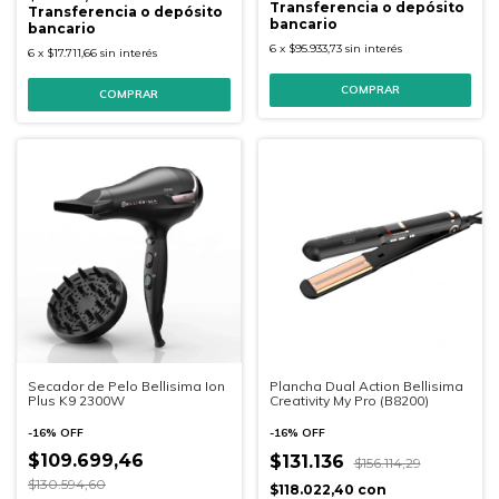
Transferencia o depósito
Transferencia o depósito
bancario
bancario
6
x
$95.933,73
sin interés
6
x
$17.711,66
sin interés
Secador de Pelo Bellisima Ion
Plancha Dual Action Bellisima
Plus K9 2300W
Creativity My Pro (B8200)
-
16
%
OFF
-
16
%
OFF
$109.699,46
$131.136
$156.114,29
$130.594,60
$118.022,40
con