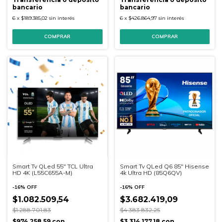
bancario
bancario
6
x
$189.385,02
sin interés
6
x
$426.864,97
sin interés
COMPRAR
Smart Tv QLed 55" TCL Ultra
Smart Tv QLed Q6 85" Hisense
HD 4K (L55C655A-M)
4k Ultra HD (85Q6QV)
-
16
%
OFF
-
16
%
OFF
$1.082.509,54
$3.682.419,09
$1.288.701,83
$4.383.832,25
$974.258,59
con
$3.314.177,18
con