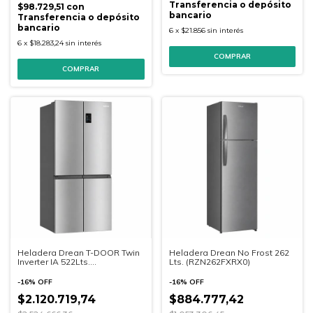
Transferencia o depósito
$98.729,51
con
bancario
Transferencia o depósito
bancario
6
x
$21.856
sin interés
6
x
$18.283,24
sin interés
Heladera Drean T-DOOR Twin
Heladera Drean No Frost 262
Inverter IA 522Lts.
Lts. (RZN262FXRX0)
(DTP469LKRSS0)
-
16
%
OFF
-
16
%
OFF
$2.120.719,74
$884.777,42