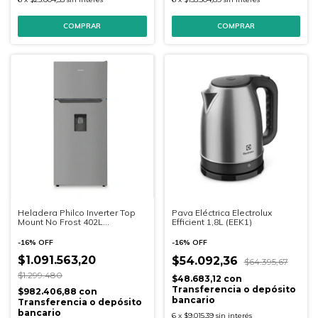
Heladera Philco Inverter Top
Pava Eléctrica Electrolux
Mount No Frost 402L
Efficient 1,8L (EEK1)
(PHNT453XDI2)
-
16
%
OFF
-
16
%
OFF
$1.091.563,20
$54.092,36
$64.395,67
$1.299.480
$48.683,12
con
Transferencia o depósito
$982.406,88
con
bancario
Transferencia o depósito
bancario
6
x
$9.015,39
sin interés