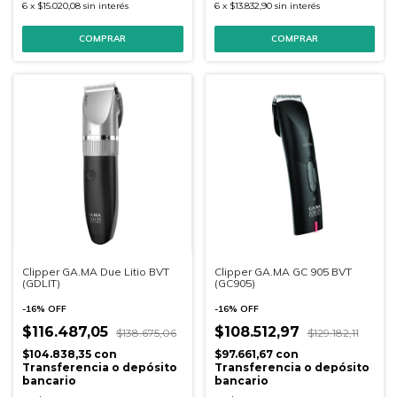
6
x
$15.020,08
sin interés
6
x
$13.832,90
sin interés
Clipper GA.MA Due Litio BVT
Clipper GA.MA GC 905 BVT
(GDLIT)
(GC905)
-
16
%
OFF
-
16
%
OFF
$116.487,05
$108.512,97
$138.675,06
$129.182,11
$104.838,35
con
$97.661,67
con
Transferencia o depósito
Transferencia o depósito
bancario
bancario