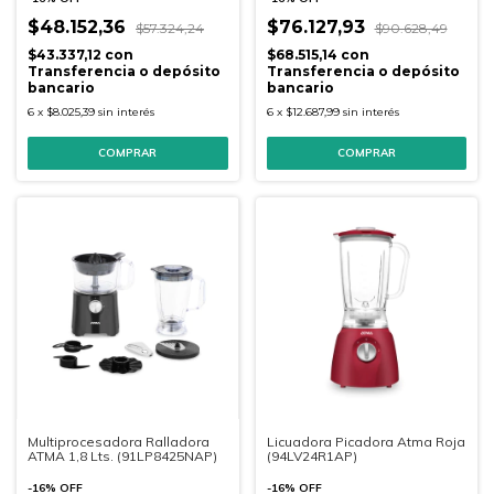
$48.152,36
$76.127,93
$57.324,24
$90.628,49
$43.337,12
con
$68.515,14
con
Transferencia o depósito
Transferencia o depósito
bancario
bancario
6
x
$8.025,39
sin interés
6
x
$12.687,99
sin interés
COMPRAR
COMPRAR
Multiprocesadora Ralladora
Licuadora Picadora Atma Roja
ATMA 1,8 Lts. (91LP8425NAP)
(94LV24R1AP)
-
16
%
OFF
-
16
%
OFF