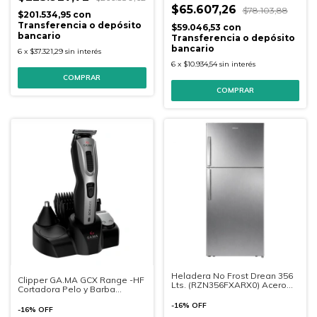
$65.607,26
$78.103,88
$201.534,95
con
Transferencia o depósito
$59.046,53
con
bancario
Transferencia o depósito
bancario
6
x
$37.321,29
sin interés
6
x
$10.934,54
sin interés
Heladera No Frost Drean 356
Clipper GA.MA GCX Range -HF
Lts. (RZN356FXARX0) Acero
Cortadora Pelo y Barba
Inoxidable
Bateria
-
16
%
OFF
-
16
%
OFF