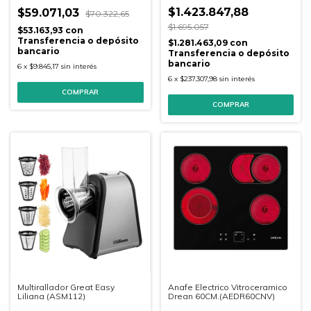
$1.423.847,88
$59.071,03
$70.322,65
$1.695.057
$53.163,93
con
Transferencia o depósito
$1.281.463,09
con
bancario
Transferencia o depósito
bancario
6
x
$9.845,17
sin interés
6
x
$237.307,98
sin interés
COMPRAR
Multirallador Great Easy
Anafe Electrico Vitroceramico
Liliana (ASM112)
Drean 60CM.(AEDR60CNV)