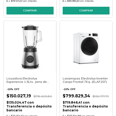
6
x
$19.414,51
sin interés
6
x
$18.085,50
sin interés
Licuadora Electrolux
Lavarropas Electrolux Inverter
Experience 1,5Lts. Jarra de
Carga Frontal 7Kg. (ELAF207)
Vidrio Templado (EBS30)
-
16
%
OFF
-
16
%
OFF
$150.027,19
$799.829,34
$178.603,80
$952.177,79
$135.024,47
con
$719.846,41
con
Transferencia o depósito
Transferencia o depósito
bancario
bancario
6
x
$25.004,53
sin interés
6
x
$133.304,89
sin interés