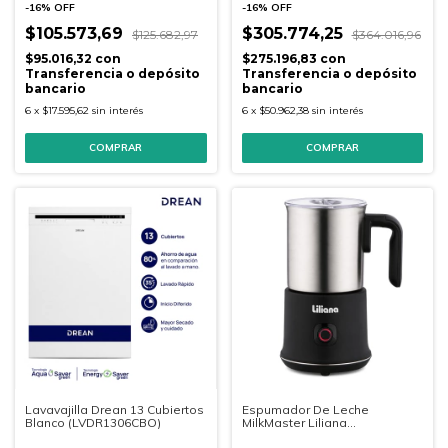
-
16
%
OFF
-
16
%
OFF
$105.573,69
$305.774,25
$125.682,97
$364.016,96
$95.016,32
con
$275.196,83
con
Transferencia o depósito
Transferencia o depósito
bancario
bancario
6
x
$17.595,62
sin interés
6
x
$50.962,38
sin interés
Lavavajilla Drean 13 Cubiertos
Espumador De Leche
Blanco (LVDR1306CBO)
MilkMaster Liliana
(AX900)400ML.