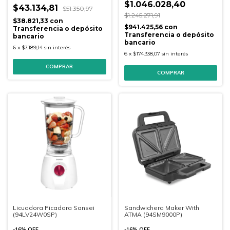
$1.046.028,40
$43.134,81
$51.350,97
$1.245.271,91
$38.821,33
con
$941.425,56
con
Transferencia o depósito
Transferencia o depósito
bancario
bancario
6
x
$7.189,14
sin interés
6
x
$174.338,07
sin interés
Licuadora Picadora Sansei
Sandwichera Maker With
(94LV24W0SP)
ATMA (94SM9000P)
-
16
%
OFF
-
16
%
OFF