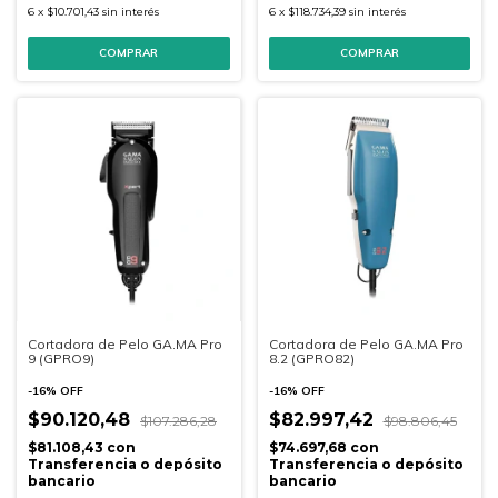
6
x
$10.701,43
sin interés
6
x
$118.734,39
sin interés
Cortadora de Pelo GA.MA Pro
Cortadora de Pelo GA.MA Pro
9 (GPRO9)
8.2 (GPRO82)
-
16
%
OFF
-
16
%
OFF
$90.120,48
$82.997,42
$107.286,28
$98.806,45
$81.108,43
con
$74.697,68
con
Transferencia o depósito
Transferencia o depósito
bancario
bancario