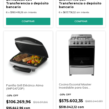
Transferencia o depósito
Transferencia o depósito
bancario
bancario
6
x
$180.418,26
sin interés
6
x
$613.736,52
sin interés
COMPRAR
COMPRAR
Cocina Escorial Master
Parrilla Grill Eléctrico Atma
Inoxidable para Gas
(94PG4720P)
Envasado 56cm.
-
16
%
OFF
-
16
%
OFF
$575.602,35
$685.240,89
$106.269,96
$126.511,86
$518.042,12
con
$95.642,96
con