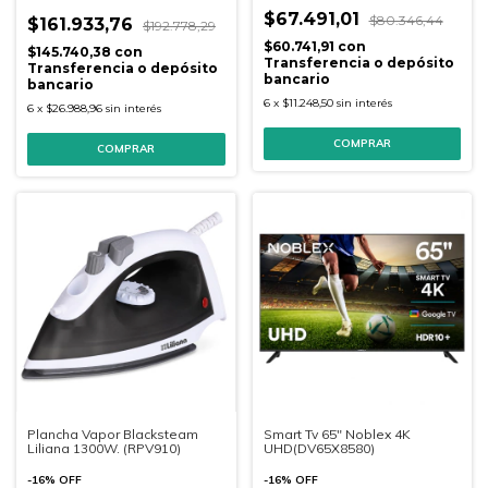
$67.491,01
$80.346,44
$161.933,76
$192.778,29
$60.741,91
con
$145.740,38
con
Transferencia o depósito
Transferencia o depósito
bancario
bancario
6
x
$11.248,50
sin interés
6
x
$26.988,96
sin interés
COMPRAR
Plancha Vapor Blacksteam
Smart Tv 65" Noblex 4K
Liliana 1300W. (RPV910)
UHD(DV65X8580)
-
16
%
OFF
-
16
%
OFF