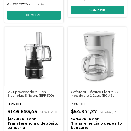
6
x
$181.927,20
sin interés
Multiprocesadora 3 en 1
Cafetera Eléctrica Electrolux
Electrolux Efficient (EFP500)
Inoxidable 1,2Lts. (ECM21)
-
16
%
OFF
-
16
%
OFF
$146.693,45
$54.971,27
$174.635,06
$65.441,99
$132.024,11
con
$49.474,14
con
Transferencia o depósito
Transferencia o depósito
bancario
bancario