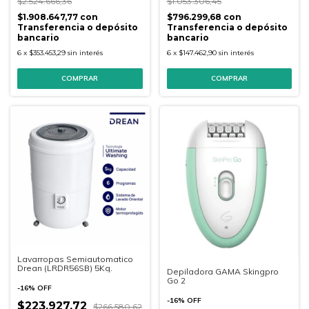
$2.524.666,36
$1.053.306,45
$1.908.647,77
con
$796.299,68
con
Transferencia o depósito
Transferencia o depósito
bancario
bancario
6
x
$353.453,29
sin interés
6
x
$147.462,90
sin interés
Lavarropas Semiautomatico
Drean (LRDR56SB) 5Kg.
Depiladora GAMA Skingpro
Go 2
-
16
%
OFF
-
16
%
OFF
$223.927,72
$266.580,62