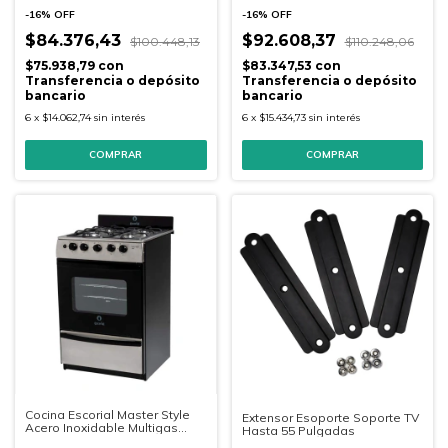
-
16
%
OFF
-
16
%
OFF
$84.376,43
$92.608,37
$100.448,13
$110.248,06
$75.938,79
con
$83.347,53
con
Transferencia o depósito
Transferencia o depósito
bancario
bancario
6
x
$14.062,74
sin interés
6
x
$15.434,73
sin interés
Cocina Escorial Master Style
Extensor Esoporte Soporte TV
Acero Inoxidable Multigas
Hasta 55 Pulgadas
56cm.