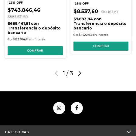
-
16
%
OFF
-
16
%
OFF
$743.846,46
$8.537,60
$10.163,81
$885.531,50
$7.683,84
con
$669.461,81
con
Transferencia o depósito
Transferencia o depósito
bancario
bancario
6
x
$1.422,93
sin interés
6
x
$123.974,41
sin interés
1
/
3
CATEGORIAS