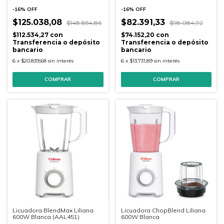
(PKEMBM)
-
16
%
OFF
-
16
%
OFF
$125.038,08
$82.391,33
$148.854,86
$98.084,92
$112.534,27
con
$74.152,20
con
Transferencia o depósito
Transferencia o depósito
bancario
bancario
6
x
$20.839,68
sin interés
6
x
$13.731,89
sin interés
Licuadora BlendMax Liliana
Licuadora ChopBlend Liliana
600W Blanca (AAL451)
600W Blanca