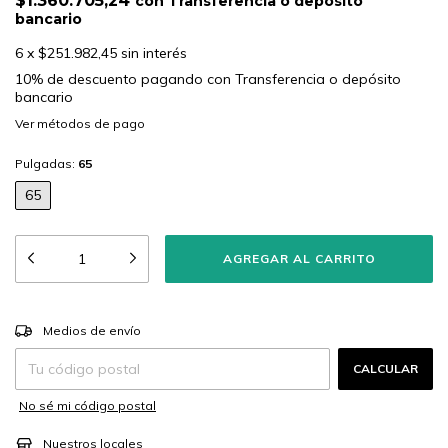
$1.360.705,24
con
Transferencia o depósito
bancario
6
x
$251.982,45
sin interés
10% de descuento
pagando con Transferencia o depósito
bancario
Ver más detalles
Pulgadas:
65
65
CAMBIAR CP
Entregas para el CP:
Medios de envío
CALCULAR
No sé mi código postal
Nuestros locales