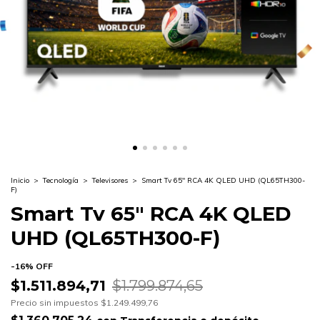
Inicio
>
Tecnología
>
Televisores
>
Smart Tv 65" RCA 4K QLED UHD (QL65TH300-
F)
Smart Tv 65" RCA 4K QLED
UHD (QL65TH300-F)
-
16
%
OFF
$1.511.894,71
$1.799.874,65
Precio sin impuestos
$1.249.499,76