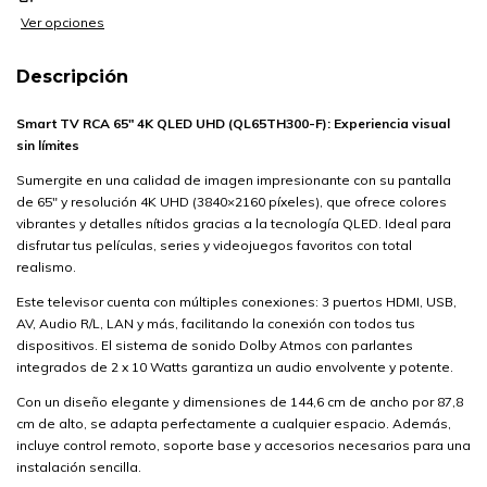
Ver opciones
Descripción
Smart TV RCA 65" 4K QLED UHD (QL65TH300-F): Experiencia visual
sin límites
Sumergite en una calidad de imagen impresionante con su pantalla
de 65" y resolución 4K UHD (3840×2160 píxeles), que ofrece colores
vibrantes y detalles nítidos gracias a la tecnología QLED. Ideal para
disfrutar tus películas, series y videojuegos favoritos con total
realismo.
Este televisor cuenta con múltiples conexiones: 3 puertos HDMI, USB,
AV, Audio R/L, LAN y más, facilitando la conexión con todos tus
dispositivos. El sistema de sonido Dolby Atmos con parlantes
integrados de 2 x 10 Watts garantiza un audio envolvente y potente.
Con un diseño elegante y dimensiones de 144,6 cm de ancho por 87,8
cm de alto, se adapta perfectamente a cualquier espacio. Además,
incluye control remoto, soporte base y accesorios necesarios para una
instalación sencilla.