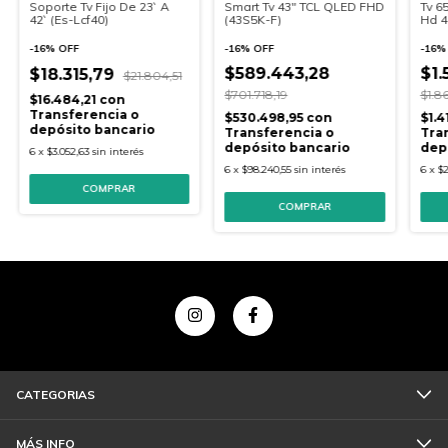
Smart Tv 43" TCL QLED FHD
Tv 6
Soporte Tv Fijo De 23` A
(43S5K-F)
Hd 4
42` (Es-Lcf40)
-
16
%
OFF
-
16
-
16
%
OFF
$589.443,28
$1.
$18.315,79
$21.804,51
$701.718,19
$1.8
$16.484,21
con
Transferencia o
$530.498,95
con
$1.
depósito bancario
Transferencia o
Tra
depósito bancario
dep
6
x
$3.052,63
sin interés
6
x
$98.240,55
sin interés
6
x
$2
COMPRAR
CATEGORIAS
MÁS INFO