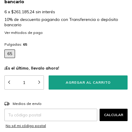
bancario
6
x
$261.185,24
sin interés
10% de descuento
pagando con Transferencia o depósito
bancario
Ver más detalles
Pulgadas:
65
65
¡Es el último, llevalo ahora!
CAMBIAR CP
Entregas para el CP:
Medios de envío
CALCULAR
No sé mi código postal