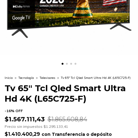
Inicio
>
Tecnología
>
Televisores
>
Tv 65" Tcl Qled Smart Ultra Hd 4K (L65C725-F)
Tv 65" Tcl Qled Smart Ultra
Hd 4K (L65C725-F)
-
16
%
OFF
$1.567.111,43
$1.865.608,84
Precio sin impuestos
$1.295.133,41
$1.410.400,29
con
Transferencia o depósito