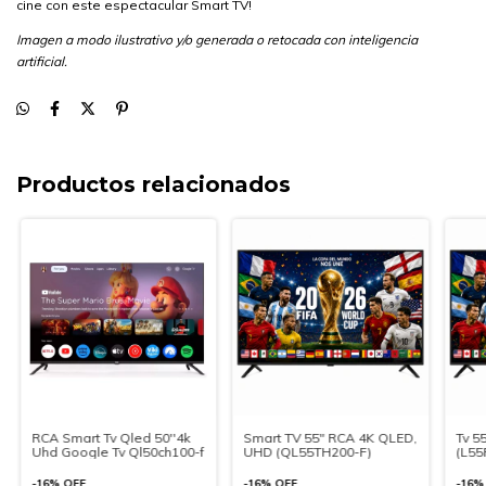
cine con este espectacular Smart TV!
Imagen a modo ilustrativo y/o generada o retocada con inteligencia
artificial.
Productos relacionados
RCA Smart Tv Qled 50''4k
Smart TV 55" RCA 4K QLED,
Tv 5
Uhd Google Tv Ql50ch100-f
UHD (QL55TH200-F)
(L55
-
16
%
OFF
-
16
%
OFF
-
16