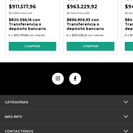
$911.517,96
$963.229,92
$9
$1.085.140,43
$1.146.702,28
$1.1
$820.366,16
con
$866.906,93
con
$84
Transferencia o
Transferencia o
Tra
depósito bancario
depósito bancario
dep
6
x
$151.919,66
sin interés
6
x
$160.538,32
sin interés
6
x
$1
COMPRAR
COMPRAR
CATEGORIAS
MÁS INFO
CONTACTÁNOS