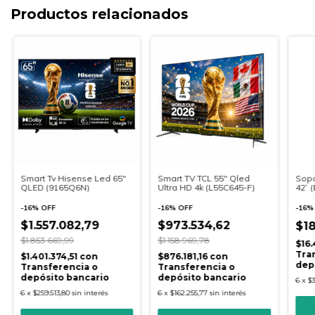
Productos relacionados
Smart Tv Hisense Led 65"
Smart TV TCL 55" Qled
Sopo
QLED (9165Q6N)
Ultra HD 4k (L55C645-F)
42` 
-
16
%
OFF
-
16
%
OFF
-
16
$1.557.082,79
$973.534,62
$18
$1.853.669,99
$1.158.969,78
$16
Tra
$1.401.374,51
con
$876.181,16
con
dep
Transferencia o
Transferencia o
depósito bancario
depósito bancario
6
x
$3
6
x
$259.513,80
sin interés
6
x
$162.255,77
sin interés