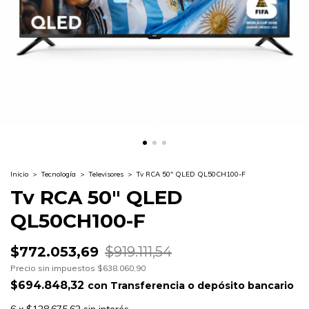
Inicio
>
Tecnología
>
Televisores
>
Tv RCA 50" QLED QL50CH100-F
Tv RCA 50" QLED
QL50CH100-F
$772.053,69
$919.111,54
Precio sin impuestos
$638.060,90
$694.848,32
con
Transferencia o depósito bancario