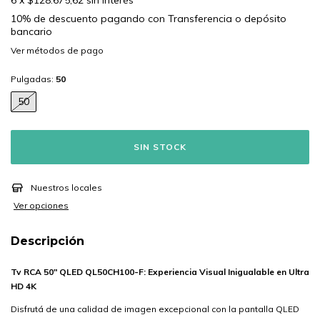
6
x
$128.675,62
sin interés
10% de descuento
pagando con Transferencia o depósito
bancario
Ver más detalles
Pulgadas:
50
50
Nuestros locales
Ver opciones
Descripción
Tv RCA 50" QLED QL50CH100-F: Experiencia Visual Inigualable en Ultra
HD 4K
Disfrutá de una calidad de imagen excepcional con la pantalla QLED